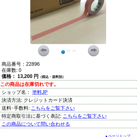
商品番号：
22896
在庫数:
0
価格：
13,200 円
（税込・送料別）
この商品は在庫切れです。
ショップ名：
塗料JP
決済方法:
クレジットカード決済
送料･手数料:
こちらをご覧下さい
特定商取引法に基づく表記:
こちらをご覧下さい
この商品について問い合わせる
▲ページトップ