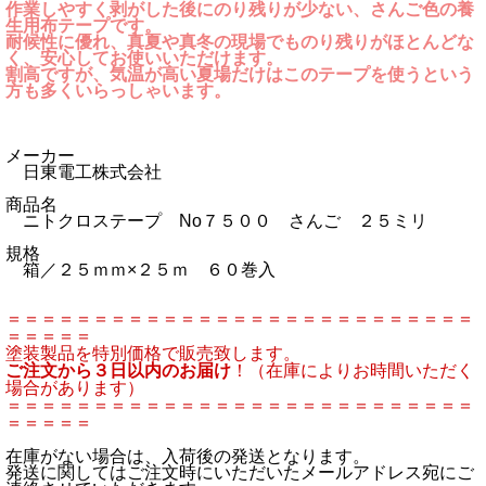
作業しやすく剥がした後にのり残りが少ない、さんご色の養
生用布テープです。
耐候性に優れ、真夏や真冬の現場でものり残りがほとんどな
く、安心してお使いいただけます。
割高ですが、気温が高い夏場だけはこのテープを使うという
方も多くいらっしゃいます。
メーカー
日東電工株式会社
商品名
ニトクロステープ No７５００ さんご ２５ミリ
規格
箱／２５ｍｍ×２５ｍ ６０巻入
＝＝＝＝＝＝＝＝＝＝＝＝＝＝＝＝＝＝＝＝＝＝＝＝＝＝＝
＝＝＝＝＝
塗装製品を特別価格で販売致します。
ご注文から３日以内のお届け
！（在庫によりお時間いただく
場合があります）
＝＝＝＝＝＝＝＝＝＝＝＝＝＝＝＝＝＝＝＝＝＝＝＝＝＝＝
＝＝＝＝＝
在庫がない場合は、入荷後の発送となります。
発送に関してはご注文時にいただいたメールアドレス宛にご