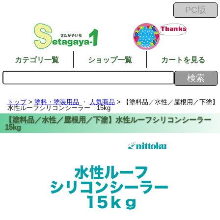
カテゴリ一覧
ショップ一覧
カートを見る
トップ
>
塗料・塗装用品
・
人気商品
> 【塗料品／水性／屋根用／下塗】
水性ルーフシリコンシーラー 15kg