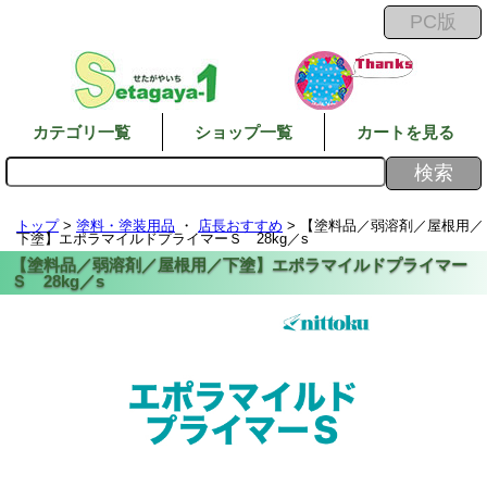
カテゴリ一覧
ショップ一覧
カートを見る
トップ
>
塗料・塗装用品
・
店長おすすめ
> 【塗料品／弱溶剤／屋根用／
下塗】エポラマイルドプライマーＳ 28kg／s