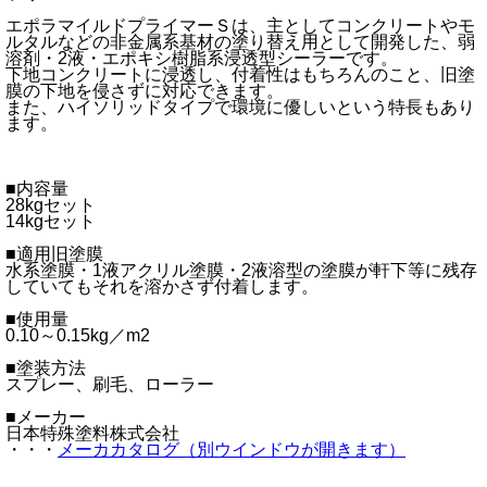
エポラマイルドプライマーＳは、主としてコンクリートやモ
ルタルなどの非金属系基材の塗り替え用として開発した、弱
溶剤・2液・エポキシ樹脂系浸透型シーラーです。
下地コンクリートに浸透し、付着性はもちろんのこと、旧塗
膜の下地を侵さずに対応できます。
また、ハイソリッドタイプで環境に優しいという特長もあり
ます。
■内容量
28kgセット
14kgセット
■適用旧塗膜
水系塗膜・1液アクリル塗膜・2液溶型の塗膜が軒下等に残存
していてもそれを溶かさず付着します。
■使用量
0.10～0.15kg／m2
■塗装方法
スプレー、刷毛、ローラー
■メーカー
日本特殊塗料株式会社
・・・
メーカカタログ（別ウインドウが開きます）