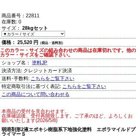
商品番号：
22811
在庫数:
0
サイズ：
28kgセット
価格：
25,520 円
（税込・送料別）
このカラー・サイズの組み合わせの商品は在庫切れです。他の
カラー・サイズをご確認下さい。
ショップ名：
塗料JP
決済方法:
クレジットカード決済
送料･手数料:
こちらをご覧下さい
特定商取引法に基づく表記:
こちらをご覧下さい
この商品について問い合わせる
本商品の受付を見合わせます。
在庫確認後、受付再開致します。ご了承のほど、よろしくお
願いいたします(2026/5/8)
弱溶剤形2液エポキシ樹脂系下地強化塗料 エポラマイルドプ
ライマーＳ