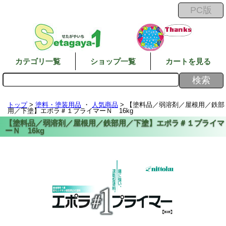
カテゴリ一覧
ショップ一覧
カートを見る
トップ
>
塗料・塗装用品
・
人気商品
> 【塗料品／弱溶剤／屋根用／鉄部
用／下塗】エポラ＃１プライマーＮ 16kg