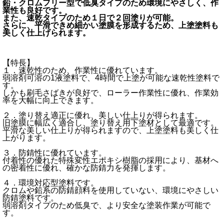
鉛・クロムフリー型で低臭タイプのため環境にやさしく、作
業性も良好です。
また、速乾タイプのため１日で２回塗りが可能。
さらに、平滑できめ細かい塗膜を形成するため、上塗塗料も
美しく仕上げられます。
【特長】
１．速乾性のため、作業性に優れています。
弱溶剤可溶の1液塗料で、4時間で上塗が可能な速乾性塗料で
す。
しかも刷毛さばきが良好で、ローラー作業性に優れ、作業効
率を大幅に向上できます。
２．塗り替え適正に優れ、美しい仕上りが得られます。
旧塗膜に幅広く適合し、塗り替え用下塗材として最適です。
平滑な美しい仕上りが得られますので、上塗塗料も美しく仕
上がります。
３．防錆性に優れています。
付着性の優れた特殊変性エポキシ樹脂の採用により、基材へ
の密着性に優れ、確かな防錆力を発揮します。
４．環境対応型塗料です。
クロムや鉛系の防錆顔料を使用していない、環境にやさしい
防錆塗料です。
弱溶剤タイプのため低臭で、より安全な塗装作業が可能で
す。