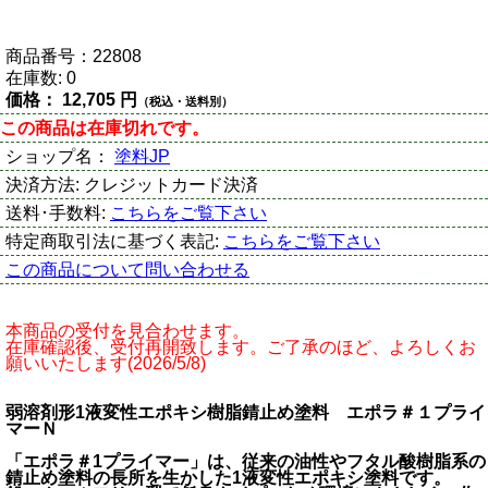
商品番号：
22808
在庫数:
0
価格：
12,705 円
（税込・送料別）
この商品は在庫切れです。
ショップ名：
塗料JP
決済方法:
クレジットカード決済
送料･手数料:
こちらをご覧下さい
特定商取引法に基づく表記:
こちらをご覧下さい
この商品について問い合わせる
本商品の受付を見合わせます。
在庫確認後、受付再開致します。ご了承のほど、よろしくお
願いいたします(2026/5/8)
弱溶剤形1液変性エポキシ樹脂錆止め塗料 エポラ＃１プライ
マーＮ
「エポラ＃1プライマー」は、従来の油性やフタル酸樹脂系の
錆止め塗料の長所を生かした1液変性エポキシ塗料です。