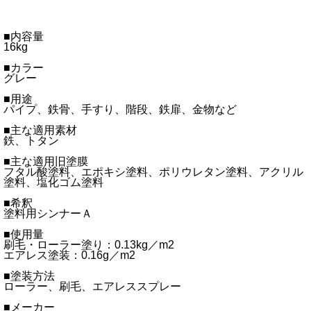
■内容量
16kg
■カラー
グレー
■用途
パイプ、鉄骨、手すり、階段、鉄扉、金物など
■主な適用素材
鉄、トタン
■主な適用旧塗膜
フタル酸塗料、エポキシ塗料、ポリウレタン塗料、アクリル
塗料、塩化ゴム塗料
■希釈
塗料用シンナーＡ
■使用量
刷毛・ローラー塗り：0.13kg／m2
エアレス塗装：0.16g／m2
■塗装方法
ローラー、刷毛、エアレススプレー
■メーカー