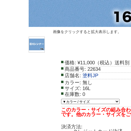
画像をクリックすると拡大表示します。
価格:
¥11,000（税込）送料別
商品番号:
22634
店舗名:
塗料JP
カラー:
無し
サイズ:
16L
在庫数:
0
このカラー・サイズの組み合わ
です。他のカラー・サイズをご
決済方法: