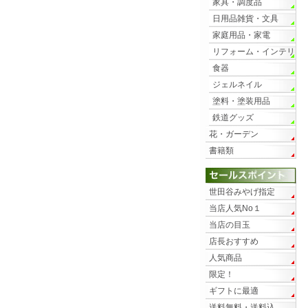
家具・調度品
日用品雑貨・文具
家庭用品・家電
リフォーム・インテリ
ア
食器
ジェルネイル
塗料・塗装用品
鉄道グッズ
花・ガーデン
書籍類
世田谷みやげ指定
当店人気No１
当店の目玉
店長おすすめ
人気商品
限定！
ギフトに最適
送料無料・送料込