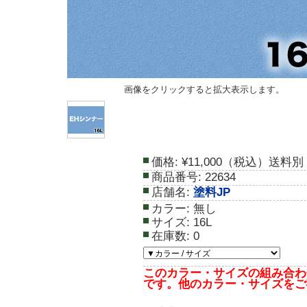
画像をクリックすると拡大表示します。
価格:
¥11,000（税込）送料別
商品番号:
22634
店舗名:
塗料JP
カラー:
無し
サイズ:
16L
在庫数:
0
このカラー・サイズの組み合わ
です。他のカラー・サイズをご