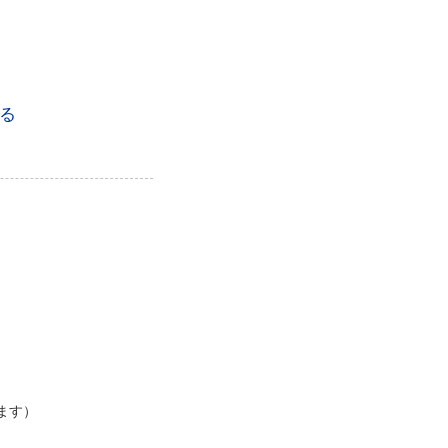
る
ます）