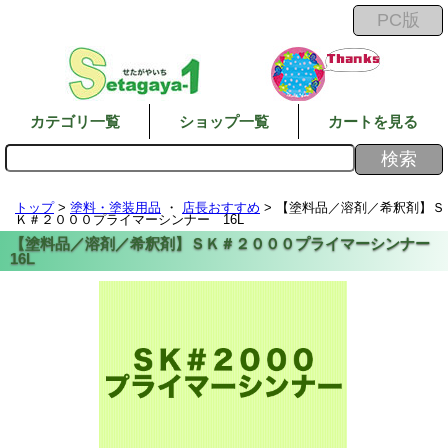
カテゴリ一覧
ショップ一覧
カートを見る
トップ
>
塗料・塗装用品
・
店長おすすめ
> 【塗料品／溶剤／希釈剤】Ｓ
Ｋ＃２０００プライマーシンナー 16L