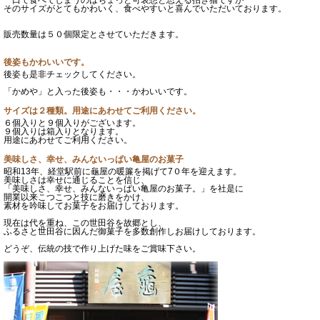
そのサイズがとてもかわいく、食べやすいと喜んでいただいております。
販売数量は５０個限定とさせていただきます。
後姿もかわいいです。
後姿も是非チェックしてください。
「かめや」と入った後姿も・・・かわいいです。
サイズは２種類。用途にあわせてご利用ください。
６個入りと９個入りがございます。
９個入りは箱入りとなります。
用途にあわせてご利用ください。
美味しさ、幸せ、みんないっぱい亀屋のお菓子
昭和13年、経堂駅前に龜屋の暖簾を掲げて7０年を迎えます。
美味しさは幸せに通じることを信じ、
「美味しさ、幸せ、みんないっぱい亀屋のお菓子。」を社是に
開業以来こつこつと技に磨きをかけ、
素材を吟味してお菓子をお届けしております。
現在は代を重ね、この世田谷を故郷とし、
ふるさと世田谷に因んだ御菓子を多数創作しお届けしております。
どうぞ、伝統の技で作り上げた味をご賞味下さい。