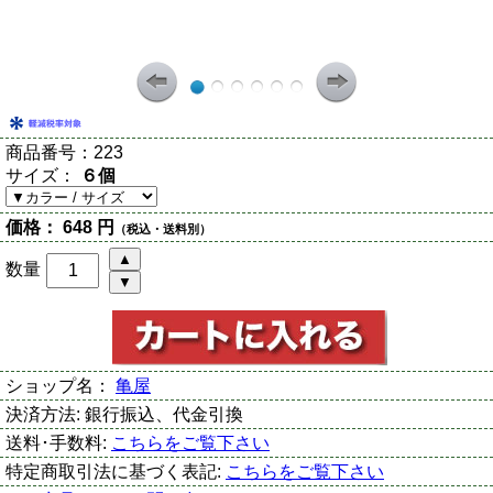
商品番号：
223
サイズ：
６個
価格：
648 円
（税込・送料別）
数量
ショップ名：
亀屋
決済方法:
銀行振込、代金引換
送料･手数料:
こちらをご覧下さい
特定商取引法に基づく表記:
こちらをご覧下さい