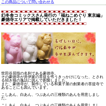
この商品について問い合わせる
■□■□■□■□■□■□■□■□■□■□■□■□■□■□■□■□■□■□
幻冬舎コミックスさん発行の「福ねこめぐり 東京編」
豪徳寺エリアで掲載していただきました！
■□■□■□■□■□■□■□■□■□■□■□■□■□■□■□■□■□■□
世田谷屈指の名刹である豪徳寺。
その豪徳寺が井伊家の菩提を弔うきっかけになった、とされ
る招き猫の逸話に因んで創製しました。
また、豪徳寺が、製作している和菓子屋の創業者の菩提寺で
あることにも因んでいます。
こしあん、白あん、つぶあんの三種類のあんを用意しまし
た。
こしあん、白あん、つぶあんの三種類のあんを用意しまし