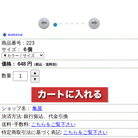
商品番号：
223
サイズ：
６個
価格：
648 円
（税込・送料別）
数量
ショップ名：
亀屋
決済方法:
銀行振込、代金引換
送料･手数料:
こちらをご覧下さい
特定商取引法に基づく表記:
こちらをご覧下さい