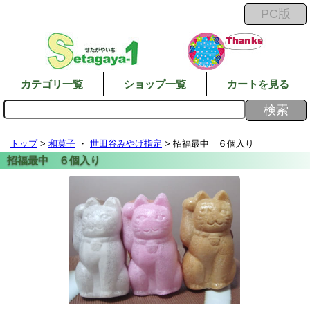
カテゴリ一覧
ショップ一覧
カートを見る
トップ
>
和菓子
・
世田谷みやげ指定
> 招福最中 ６個入り