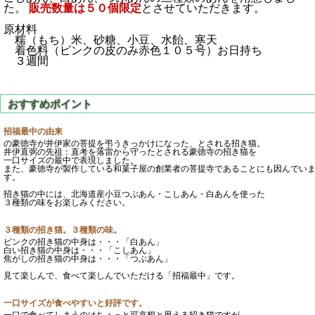
た。
販売数量は５０個限定
とさせていただきます。
原材料
糯（もち）米、砂糖、小豆、水飴、寒天
着色料（ピンクの皮のみ赤色１０５号）お日持ち
３週間
招福最中の由来
の豪徳寺が井伊家の菩提を弔うきっかけになった、とされる招き猫。
井伊直弼の先祖：直考を落雷から守ったとされる豪徳寺の招き猫を
一口サイズの最中で表現しました。
また、豪徳寺が製作している和菓子屋の創業者の菩提寺であることにも因んでい
す。
招き猫の中には、北海道産小豆つぶあん・こしあん・白あんを使った
３種類の味をお楽しみください。
３種類の招き猫。３種類の味。
ピンクの招き猫の中身は・・・「白あん」
白い招き猫の中身は・・・「こしあん」
焦がしの招き猫の中身は・・・「つぶあん」
見て楽しんで、食べて楽しんでいただける「招福最中」です。
一口サイズが食べやすいと好評です。
一口で食べてしまうのはちょっと可哀想と思える招き猫ですが