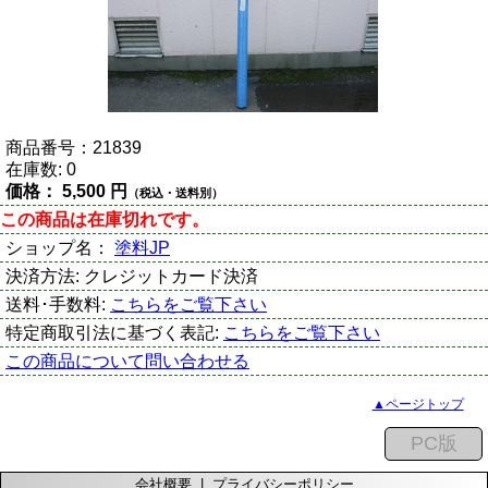
商品番号：
21839
在庫数:
0
価格：
5,500 円
（税込・送料別）
この商品は在庫切れです。
ショップ名：
塗料JP
決済方法:
クレジットカード決済
送料･手数料:
こちらをご覧下さい
特定商取引法に基づく表記:
こちらをご覧下さい
この商品について問い合わせる
▲ページトップ
会社概要
|
プライバシーポリシー