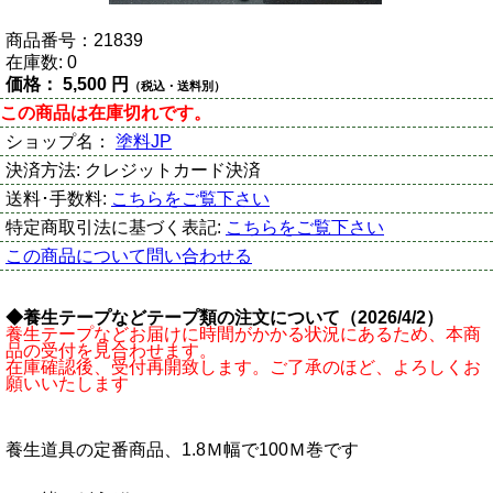
商品番号：
21839
在庫数:
0
価格：
5,500 円
（税込・送料別）
この商品は在庫切れです。
ショップ名：
塗料JP
決済方法:
クレジットカード決済
送料･手数料:
こちらをご覧下さい
特定商取引法に基づく表記:
こちらをご覧下さい
この商品について問い合わせる
◆養生テープなどテープ類の注文について（2026/4/2）
養生テープなどお届けに時間がかかる状況にあるため、本商
品の受付を見合わせます。
在庫確認後、受付再開致します。ご了承のほど、よろしくお
願いいたします
養生道具の定番商品、1.8Ｍ幅で100Ｍ巻です