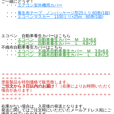
ご一緒にどうぞ！
・・・
エアコン室外機用カバー
・・・
養生布テープ ノンパッケージ型25ミリ 60巻(1箱)
・・・
エコペンマスカー 1100ミリ×25m 60巻(1箱)
エコペン 自動車養生カバーはこちら
・・・
エコペン 自動車養生カバー Ｍ 3.8×6.6
・・・
エコペン 自動車養生カバー Ｌ 4.8×7.5
不織布自動車養生カバーはこちら
・・・
エコペン 不織布自動車養生カバー Ｍ 3.8×6.6
・・・
エコペン 不織布自動車養生カバー Ｌ 4.8×7.5
＝＝＝＝＝＝＝＝＝＝＝＝＝＝＝＝＝＝＝＝＝＝＝＝＝＝＝
＝＝＝＝＝
塗装製品を特別価格で販売致します。
ご注文から３日以内のお届け
！（在庫によりお時間いただく
場合があります）
＝＝＝＝＝＝＝＝＝＝＝＝＝＝＝＝＝＝＝＝＝＝＝＝＝＝＝
＝＝＝＝＝
在庫がない場合は、入荷後の発送となります。
発送に関してはご注文時にいただいたメールアドレス宛にご
連絡させていただきます。