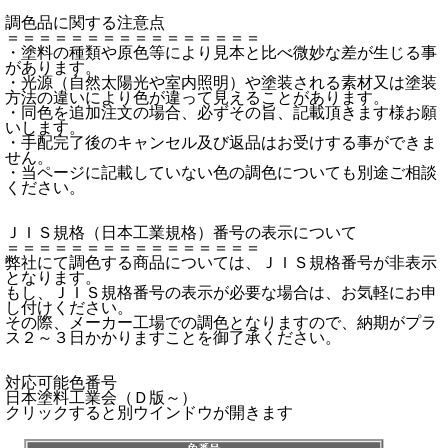
調色品に関する注意点
＝＝＝＝＝＝＝＝＝＝＝＝＝＝＝＝
・塗料の種類や原色等により見本と比べ微妙な差が生じる事
があります。
・光源（自然太陽光や室内照明）や塗装される素材又は塗装
方法の違いにより色が違って見えることがあります。
・同色を追加注文の場合、必ずその旨、記載頂きます様お願
いします。
・手配完了後のキャンセル及び返品はお受けする事ができま
せん。
・当ページに記載していない色の調色についても別途ご相談
ください。
ＪＩＳ規格（日本工業規格）番号の表示について
＝＝＝＝＝＝＝＝＝＝＝＝＝＝＝＝
弊社にて調色する商品については、ＪＩＳ規格番号が非表示
となります。
もし、ＪＩＳ規格番号の表示が必要な場合は、お気軽にお申
し付けください。
その際、メーカー工場での調色となりますので、納期がプラ
ス２～３日かかりますことを御了承ください。
対応可能色番号
日本塗料工業会（Ｄ版～）
クリックすると別ウインドウが開きます