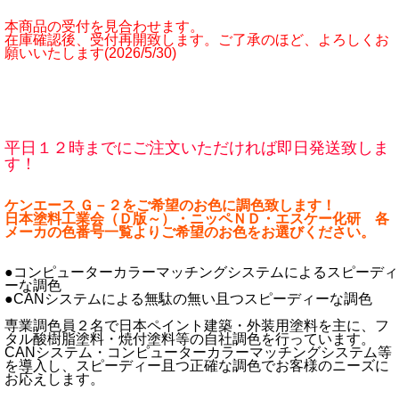
本商品の受付を見合わせます。
在庫確認後、受付再開致します。ご了承のほど、よろしくお
願いいたします(2026/5/30)
平日１２時までにご注文いただければ即日発送致しま
す！
ケンエース Ｇ－２をご希望のお色に調色致します！
日本塗料工業会（Ｄ版～）・ニッペＮＤ・エスケー化研 各
メーカの色番号一覧よりご希望のお色をお選びください。
●コンピューターカラーマッチングシステムによるスピーディ
ーな調色
●CANシステムによる無駄の無い且つスピーディーな調色
専業調色員２名で日本ペイント建築・外装用塗料を主に、フ
タル酸樹脂塗料・焼付塗料等の自社調色を行っています。
CANシステム・コンピューターカラーマッチングシステム等
を導入し、スピーディー且つ正確な調色でお客様のニーズに
お応えします。