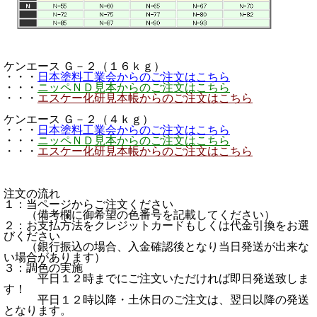
ケンエース Ｇ－２（１６ｋｇ）
・・・
日本塗料工業会からのご注文はこちら
・・・
ニッペＮＤ見本からのご注文はこちら
・・・
エスケー化研見本帳からのご注文はこちら
ケンエース Ｇ－２（４ｋｇ）
・・・
日本塗料工業会からのご注文はこちら
・・・
ニッペＮＤ見本からのご注文はこちら
・・・
エスケー化研見本帳からのご注文はこちら
注文の流れ
１：当ページからご注文ください
（備考欄に御希望の色番号を記載してください）
２：お支払方法をクレジットカードもしくは代金引換をお選
びください
（銀行振込の場合、入金確認後となり当日発送が出来な
い場合があります）
３：調色の実施
平日１２時までにご注文いただければ即日発送致しま
す！
平日１２時以降・土休日のご注文は、翌日以降の発送
となります。