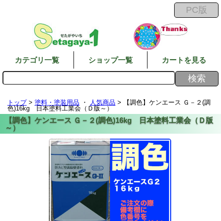
カテゴリ一覧
ショップ一覧
カートを見る
トップ
>
塗料・塗装用品
・
人気商品
> 【調色】ケンエース Ｇ－２(調
色)16kg 日本塗料工業会（Ｄ版～）