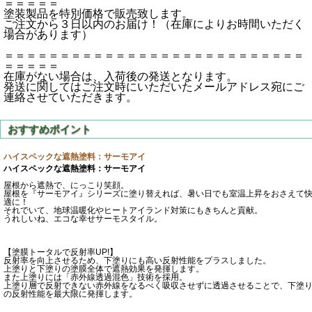
＝＝＝＝＝
塗装製品を特別価格で販売致します。
ご注文から３日以内のお届け！（在庫によりお時間いただく
場合があります）
＝＝＝＝＝＝＝＝＝＝＝＝＝＝＝＝＝＝＝＝＝＝＝＝＝＝＝
＝＝＝＝＝
在庫がない場合は、入荷後の発送となります。
発送に関してはご注文時にいただいたメールアドレス宛にご
連絡させていただきます。
ハイスペックな遮熱塗料：サーモアイ
ハイスペックな遮熱塗料：サーモアイ
屋根から遮熱で、にっこり笑顔。
屋根を『サーモアイ』シリーズに塗り替えれば、暑い日でも室温上昇をおさえて
適に！
それでいて、地球温暖化やヒートアイランド対策にもきちんと貢献。
うれしいね、エコな幸せサーモスタイル。
【塗膜トータルで反射率UP!】
反射率を向上させるため、下塗りにも高い反射性能をプラスしました。
上塗りと下塗りの塗膜全体で遮熱効果を発揮します。
また上塗りには「赤外線透過混色」技術を採用。
上塗り層で反射できない赤外線をなるべく吸収させずに透過させることで、下塗
の反射性能を最大限に発揮します。