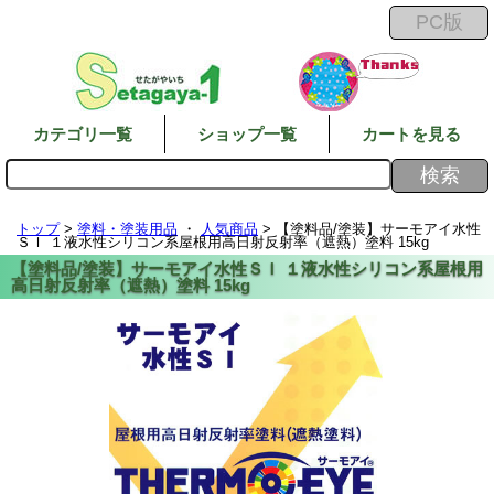
カテゴリ一覧
ショップ一覧
カートを見る
トップ
>
塗料・塗装用品
・
人気商品
> 【塗料品/塗装】サーモアイ水性
ＳＩ １液水性シリコン系屋根用高日射反射率（遮熱）塗料 15kg