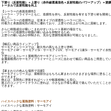
下塗り（反射性能）＋上塗り（赤外線透過混色＋反射性能のパワーアップ）＝塗
トータルで反射性能を向上
【シーラーの表面造膜性】
シーラー・プライマーともに、造膜性を持ち、反射性能を有する下塗り材を開発
ました。
特にシーラーの造膜性は、従来タイプの浸透性シーラーに比べ、
付着力と表面固化性の双方に優れており、上塗りの仕上がり向上に貢献します。
さらに樹脂成分が吸いこまれやすいスレート基材の場合でも、
シーラーの造膜性が樹脂の吸い込みを抑制するため、
上塗りの吸い込みが抑制され、充分な塗膜性能発揮が可能となりました。
【幅広い商品ラインアップ】
サーモアイシリーズでは、耐久性の異なる上塗り塗料、
サーモアイ4F・サーモアイSi・サーモアイUV、サーモアイ1液Si・サーモアイ水
Si
下塗りにもスレート屋根用のサーモアイシーラー、
金属屋根用のサーモアイプライマーとニーズに合わせて幅広い商品をご用意して
ます。
【家まわりの色んな場所で活躍】
サーモアイシリーズは、屋根部分はもちろん家まわりのさまざまな場所に塗るこ
ができます。
例えば、玄関先に塗装すればペットや観葉植物にも安心。
屋上のコンクリートテラスに塗れば、小さなお子様も裸足で遊んでいただくこと
できます。
ハイスペックな遮熱塗料：サーモアイ
ハイスペックな遮熱塗料：サーモアイ