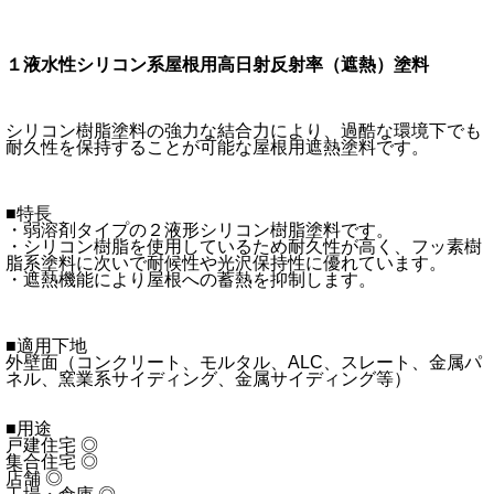
１液水性シリコン系屋根用高日射反射率（遮熱）塗料
シリコン樹脂塗料の強力な結合力により、過酷な環境下でも
耐久性を保持することが可能な屋根用遮熱塗料です。
■特長
・弱溶剤タイプの２液形シリコン樹脂塗料です。
・シリコン樹脂を使用しているため耐久性が高く、フッ素樹
脂系塗料に次いで耐候性や光沢保持性に優れています。
・遮熱機能により屋根への蓄熱を抑制します。
■適用下地
外壁面（コンクリート、モルタル、ALC、スレート、金属パ
ネル、窯業系サイディング、金属サイディング等）
■用途
戸建住宅 ◎
集合住宅 ◎
店舗 ◎