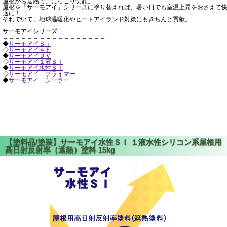
屋根から遮熱で、にっこり笑顔。
屋根を『サーモアイ』シリーズに塗り替えれば、暑い日でも室温上昇をおさえて
適に！
それでいて、地球温暖化やヒートアイランド対策にもきちんと貢献。
サーモアイシリーズ
＝＝＝＝＝＝＝＝＝＝＝＝＝＝＝＝＝
◆
サーモアイＳｉ
◇
サーモアイ４Ｆ
◆
サーモアイＵＶ
◇
サーモアイ１液ＳＩ
◆
サーモアイ水性ＳＩ
◇
サーモアイ プライマー
◆
サーモアイ シーラー