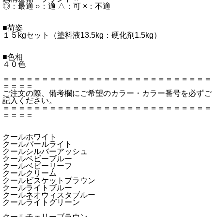
◎：最適 ○：適 △：可 ×：不適
■荷姿
１５kgセット（塗料液13.5kg：硬化剤1.5kg）
■色相
４０色
＝＝＝＝＝＝＝＝＝＝＝＝＝＝＝＝＝＝＝＝＝＝＝＝＝＝＝
＝＝＝＝
ご注文の際、備考欄にご希望のカラー・カラー番号を必ずご
記入ください。
＝＝＝＝＝＝＝＝＝＝＝＝＝＝＝＝＝＝＝＝＝＝＝＝＝＝＝
＝＝＝＝
クールホワイト
クールパールライト
クールシルバーアッシュ
クールベビーブルー
クールベビーリーフ
クールクリーム
クールビスケットブラウン
クールライトブルー
クールネオウィスタブルー
クールライトグリーン
クールチェリーブラウン