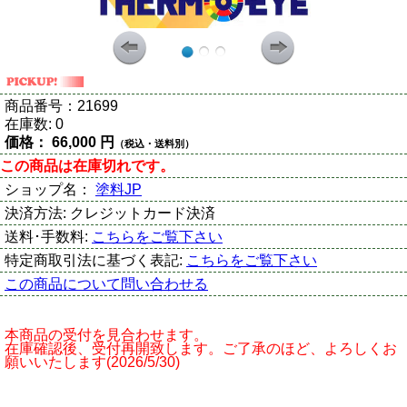
商品番号：
21699
在庫数:
0
価格：
66,000 円
（税込・送料別）
この商品は在庫切れです。
ショップ名：
塗料JP
決済方法:
クレジットカード決済
送料･手数料:
こちらをご覧下さい
特定商取引法に基づく表記:
こちらをご覧下さい
この商品について問い合わせる
本商品の受付を見合わせます。
在庫確認後、受付再開致します。ご了承のほど、よろしくお
願いいたします(2026/5/30)