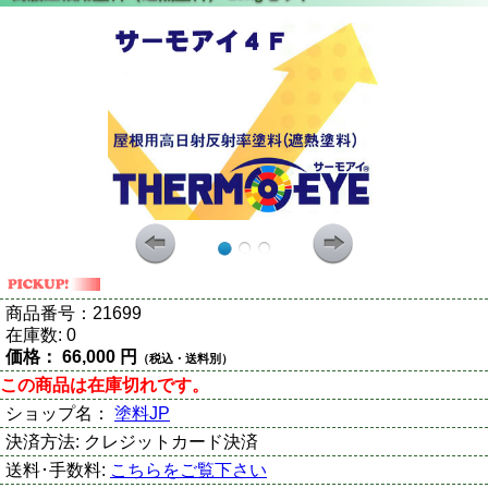
商品番号：
21699
在庫数:
0
価格：
66,000 円
（税込・送料別）
この商品は在庫切れです。
ショップ名：
塗料JP
決済方法:
クレジットカード決済
送料･手数料:
こちらをご覧下さい