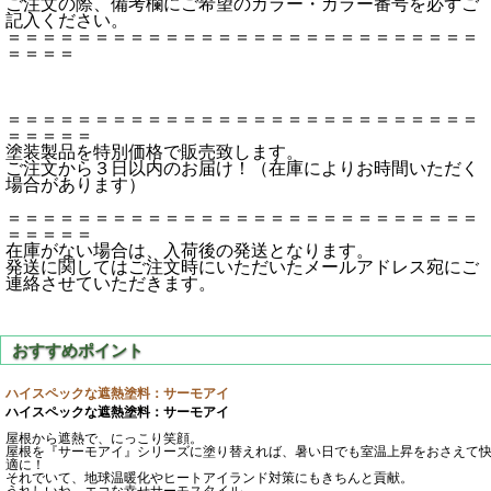
ご注文の際、備考欄にご希望のカラー・カラー番号を必ずご
記入ください。
＝＝＝＝＝＝＝＝＝＝＝＝＝＝＝＝＝＝＝＝＝＝＝＝＝＝＝
＝＝＝＝
＝＝＝＝＝＝＝＝＝＝＝＝＝＝＝＝＝＝＝＝＝＝＝＝＝＝＝
＝＝＝＝＝
塗装製品を特別価格で販売致します。
ご注文から３日以内のお届け！（在庫によりお時間いただく
場合があります）
＝＝＝＝＝＝＝＝＝＝＝＝＝＝＝＝＝＝＝＝＝＝＝＝＝＝＝
＝＝＝＝＝
在庫がない場合は、入荷後の発送となります。
発送に関してはご注文時にいただいたメールアドレス宛にご
連絡させていただきます。
ハイスペックな遮熱塗料：サーモアイ
ハイスペックな遮熱塗料：サーモアイ
屋根から遮熱で、にっこり笑顔。
屋根を『サーモアイ』シリーズに塗り替えれば、暑い日でも室温上昇をおさえて
適に！
それでいて、地球温暖化やヒートアイランド対策にもきちんと貢献。