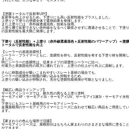
うれしいね、エコな幸せサーモスタイル。
【塗膜トータルで反射率UP!】
反射率を向上させるため、下塗りにも高い反射性能をプラスしました。
上塗りと下塗りの塗膜全体で遮熱効果を発揮します。
また上塗りには「赤外線透過混色」技術を採用。
上塗り層で反射できない赤外線をなるべく吸収させずに透過させることで、下塗
の反射性能を最大限に発揮します。
下塗り（反射性能）＋上塗り（赤外線透過混色＋反射性能のパワーアップ）＝塗
トータルで反射性能を向上
【シーラーの表面造膜性】
シーラー・プライマーともに、造膜性を持ち、反射性能を有する下塗り材を開発
ました。
特にシーラーの造膜性は、従来タイプの浸透性シーラーに比べ、
付着力と表面固化性の双方に優れており、上塗りの仕上がり向上に貢献します。
さらに樹脂成分が吸いこまれやすいスレート基材の場合でも、
シーラーの造膜性が樹脂の吸い込みを抑制するため、
上塗りの吸い込みが抑制され、充分な塗膜性能発揮が可能となりました。
【幅広い商品ラインアップ】
サーモアイシリーズでは、耐久性の異なる上塗り塗料、
サーモアイ4F・サーモアイSi・サーモアイUV、サーモアイ1液Si・サーモアイ水
Si
下塗りにもスレート屋根用のサーモアイシーラー、
金属屋根用のサーモアイプライマーとニーズに合わせて幅広い商品をご用意して
ます。
【家まわりの色んな場所で活躍】
サーモアイシリーズは、屋根部分はもちろん家まわりのさまざまな場所に塗るこ
ができます。