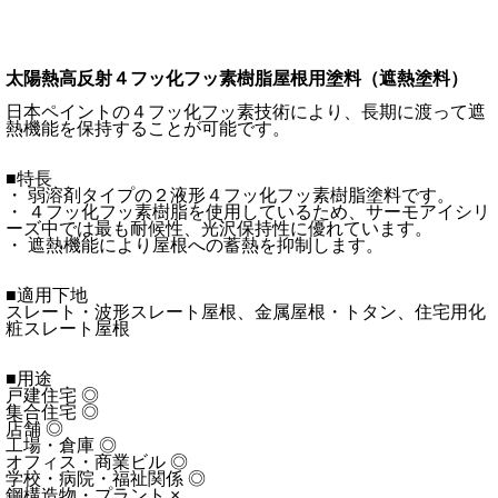
太陽熱高反射４フッ化フッ素樹脂屋根用塗料（遮熱塗料）
日本ペイントの４フッ化フッ素技術により、長期に渡って遮
熱機能を保持することが可能です。
■特長
・ 弱溶剤タイプの２液形４フッ化フッ素樹脂塗料です。
・ ４フッ化フッ素樹脂を使用しているため、サーモアイシリ
ーズ中では最も耐候性、光沢保持性に優れています。
・ 遮熱機能により屋根への蓄熱を抑制します。
■適用下地
スレート・波形スレート屋根、金属屋根・トタン、住宅用化
粧スレート屋根
■用途
戸建住宅 ◎
集合住宅 ◎
店舗 ◎
工場・倉庫 ◎
オフィス・商業ビル ◎
学校・病院・福祉関係 ◎
鋼構造物・プラント ×