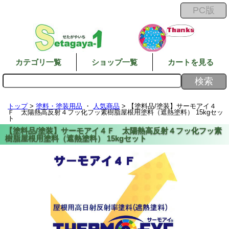
カテゴリ一覧
ショップ一覧
カートを見る
トップ
>
塗料・塗装用品
・
人気商品
> 【塗料品/塗装】サーモアイ４
Ｆ 太陽熱高反射４フッ化フッ素樹脂屋根用塗料（遮熱塗料） 15kgセッ
ト