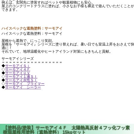
例えば、玄関先に塗装すればペットや観葉植物にも安心。
屋上のコンクリートテラスに塗れば、小さなお子様も裸足で遊んでいただくこと
できます。
ハイスペックな遮熱塗料：サーモアイ
ハイスペックな遮熱塗料：サーモアイ
屋根から遮熱で、にっこり笑顔。
屋根を『サーモアイ』シリーズに塗り替えれば、暑い日でも室温上昇をおさえて
適に！
それでいて、地球温暖化やヒートアイランド対策にもきちんと貢献。
サーモアイシリーズ
＝＝＝＝＝＝＝＝＝＝＝＝＝＝＝＝＝
◆
サーモアイＳｉ
◇
サーモアイ４Ｆ
◆
サーモアイＵＶ
◇
サーモアイ１液ＳＩ
◆
サーモアイ水性ＳＩ
◇
サーモアイ プライマー
◆
サーモアイ シーラー