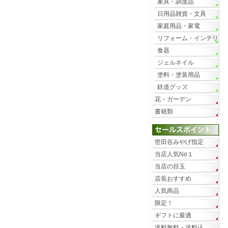
家具・調度品
日用品雑貨・文具
家庭用品・家電
リフォーム・インテリ
ア
食器
ジェルネイル
塗料・塗装用品
鉄道グッズ
花・ガーデン
書籍類
世田谷みやげ指定
当店人気No１
当店の目玉
店長おすすめ
人気商品
限定！
ギフトに最適
送料無料・送料込