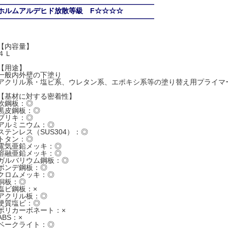
――――――――――――――――――――――
ホルムアルデヒド放散等級 F☆☆☆☆
――――――――――――――――――――――
【内容量】
４Ｌ
【用途】
一般内外壁の下塗り
アクリル系・塩ビ系、ウレタン系、エポキシ系等の塗り替え用プライマ
【基材に対する密着性】
軟鋼板：◎
黒皮鋼板：◎
ブリキ：◎
アルミニウム：◎
ステンレス（SUS304）：◎
トタン：◎
電気亜鉛メッキ：◎
溶融亜鉛メッキ：◎
ガルバリウム鋼板：◎
ボンデ鋼板：◎
クロムメッキ：◎
銅板：◎
塩ビ鋼板：×
アクリル板：◎
硬質塩ビ：◎
ポリカーボネート：×
ABS：×
ベークライト：◎