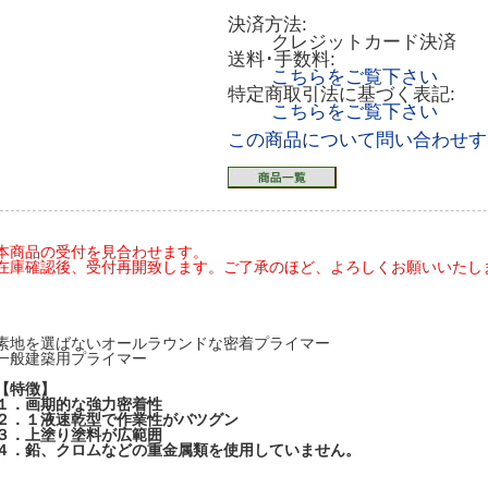
決済方法:
クレジットカード決済
送料･手数料:
こちらをご覧下さい
特定商取引法に基づく表記:
こちらをご覧下さい
この商品について問い合わせす
本商品の受付を見合わせます。
在庫確認後、受付再開致します。ご了承のほど、よろしくお願いいたします(20
素地を選ばないオールラウンドな密着プライマー
一般建築用プライマー
【特徴】
１．画期的な強力密着性
２．１液速乾型で作業性がバツグン
３．上塗り塗料が広範囲
４．鉛、クロムなどの重金属類を使用していません。