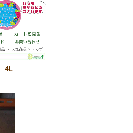
品 ・ 人気商品 >
トップ
4L