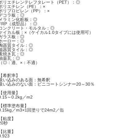
ポリエチレンテレフタレート（PET）：◎
ポリエチレン（PE）：×
ポリプロピレン（PP）：×
デコラ板：◎
メラミン化粧板：◎
FRP（成型品）：◎
コンクリート・モルタル：◎
ケイカル板：×（ケイカル1.0タイプには使用可）
ガラス板：◎
ホーロー：◎
陶器質タイル：◎
磁器質タイル：◎
素焼き瓦：◎
釉薬瓦：◎
（◎：適、×：不適）
【希釈率】
吸い込みのある面：無希釈
吸い込みのない面：ビニコートシンナー20～30％
【使用量】
0.15～0.2kg／m2
【標準塗布量】
0.15kg／m3×1回塗りで24m2／缶
【粘度】
20秒
【比重】
0.923