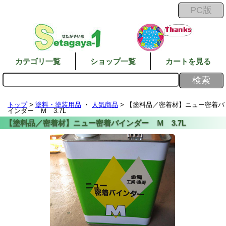
カテゴリ一覧
ショップ一覧
カートを見る
トップ
>
塗料・塗装用品
・
人気商品
> 【塗料品／密着材】ニュー密着バ
インダー Ｍ 3.7L