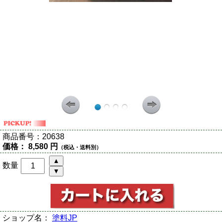
商品番号：
20638
価格：
8,580 円
（税込・送料別）
数量
ショップ名：
塗料JP