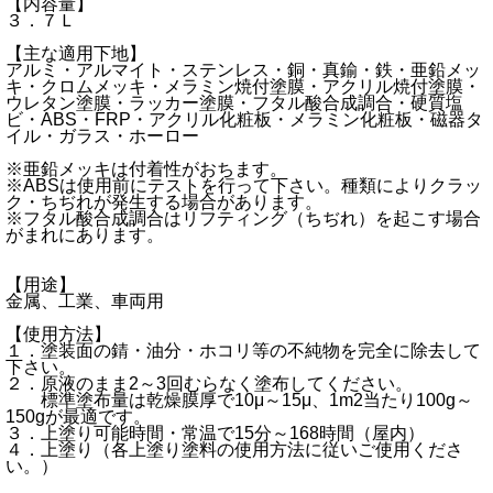
【内容量】
３．７Ｌ
【主な適用下地】
アルミ・アルマイト・ステンレス・銅・真鍮・鉄・亜鉛メッ
キ・クロムメッキ・メラミン焼付塗膜・アクリル焼付塗膜・
ウレタン塗膜・ラッカー塗膜・フタル酸合成調合・硬質塩
ビ・ABS・FRP・アクリル化粧板・メラミン化粧板・磁器タ
イル・ガラス・ホーロー
※亜鉛メッキは付着性がおちます。
※ABSは使用前にテストを行って下さい。種類によりクラッ
ク・ちぢれが発生する場合があります。
※フタル酸合成調合はリフティング（ちぢれ）を起こす場合
がまれにあります。
【用途】
金属、工業、車両用
【使用方法】
１．塗装面の錆・油分・ホコリ等の不純物を完全に除去して
下さい。
２．原液のまま2～3回むらなく塗布してください。
標準塗布量は乾燥膜厚で10μ～15μ、1m2当たり100g～
150gが最適です。
３．上塗り可能時間・常温で15分～168時間（屋内）
４．上塗り（各上塗り塗料の使用方法に従いご使用くださ
い。）