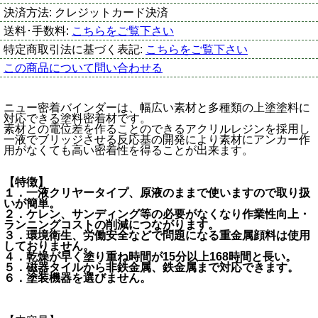
決済方法:
クレジットカード決済
送料･手数料:
こちらをご覧下さい
特定商取引法に基づく表記:
こちらをご覧下さい
この商品について問い合わせる
ニュー密着バインダーは、幅広い素材と多種類の上塗塗料に
対応できる塗料密着材です。
素材との電位差を作ることのできるアクリルレジンを採用し
一液でブリッジさせる反応基の開発により素材にアンカー作
用がなくても高い密着性を得ることが出来ます。
【特徴】
１．一液クリヤータイプ、原液のままで使いますので取り扱
いが簡単。
２．ケレン、サンディング等の必要がなくなり作業性向上・
ランニングコストの削減につながります。
３．環境衛生、労働安全などで問題になる重金属顔料は使用
しておりません。
４．乾燥が早く塗り重ね時間が15分以上168時間と長い。
５．磁器タイルから非鉄金属、鉄金属まで対応できます。
６．塗装機器を選びません。