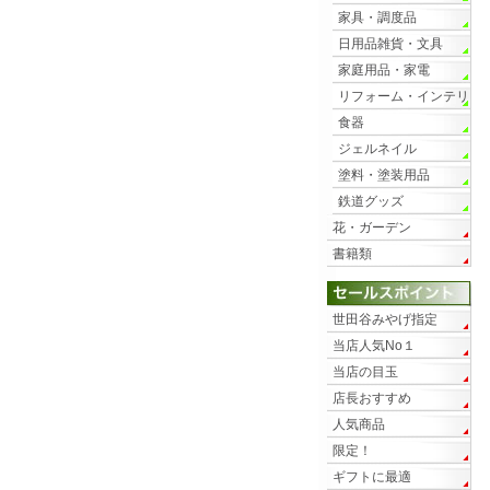
家具・調度品
日用品雑貨・文具
家庭用品・家電
リフォーム・インテリ
ア
食器
ジェルネイル
塗料・塗装用品
鉄道グッズ
花・ガーデン
書籍類
世田谷みやげ指定
当店人気No１
当店の目玉
店長おすすめ
人気商品
限定！
ギフトに最適