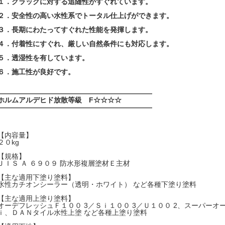
１．クラックに対する追随性がすぐれています。
２．安全性の高い水性系でトータル仕上げができます。
３．長期にわたってすぐれた性能を発揮します。
４．付着性にすぐれ、厳しい自然条件にも対応します。
５．透湿性を有しています。
６．施工性が良好です。
――――――――――――――――――――――
ホルムアルデヒド放散等級 F☆☆☆☆
――――――――――――――――――――――
【内容量】
２０kg
【規格】
ＪＩＳ Ａ ６９０９ 防水形複層塗材Ｅ主材
【主な適用下塗り塗料】
水性カチオンシーラー（透明・ホワイト） など各種下塗り塗料
【主な適用上塗り塗料】
オーデフレッシュＦ１００ 3／Ｓｉ１００ 3／Ｕ１００ 2、スーパーオ
ｉ、ＤＡＮタイル水性上塗 など各種上塗り塗料