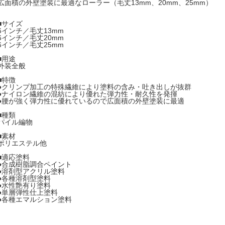
広面積の外壁塗装に最適なローラー（毛丈13mm、20mm、25mm）
■サイズ
6インチ／毛丈13mm
6インチ／毛丈20mm
6インチ／毛丈25mm
■用途
外装全般
■特徴
●クリンプ加工の特殊繊維により塗料の含み・吐き出しが抜群
●ナイロン繊維の混紡により優れた弾力性・耐久性を発揮
●腰が強く弾力性に優れているので広面積の外壁塗装に最適
■種類
パイル編物
■素材
ポリエステル他
■適応塗料
●合成樹脂調合ペイント
●溶剤型アクリル塗料
●各種溶剤型塗料
●水性艶有り塗料
●単層弾性仕上塗料
●各種エマルション塗料