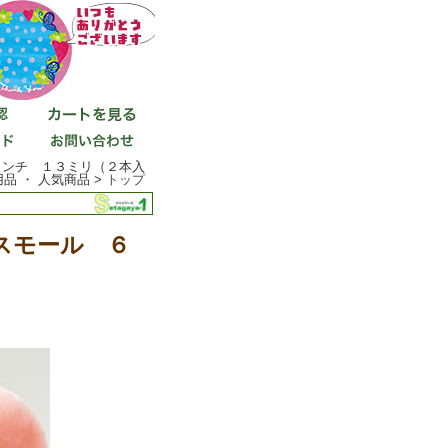
インチ １３ミリ（２本入
品 ・ 人気商品 >
トップ
スモール ６