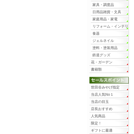
家具・調度品
日用品雑貨・文具
家庭用品・家電
リフォーム・インテリ
ア
食器
ジェルネイル
塗料・塗装用品
鉄道グッズ
花・ガーデン
書籍類
世田谷みやげ指定
当店人気No１
当店の目玉
店長おすすめ
人気商品
限定！
ギフトに最適