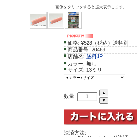
画像をクリックすると拡大表示します。
価格:
¥528（税込）送料別
商品番号:
20469
店舗名:
塗料JP
カラー:
無し
サイズ:
13ミリ
数量
決済方法: