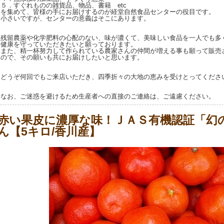
５．すぐれものの雑貨品、物品、書籍 etc
を集めて、皆様の手にお届けするのが経堂自然食品センターの役目です。
小さいですが、センターの意義はそこにあります。
残留農薬や化学肥料の心配のない、味が濃くて、美味しい食品を一人でも多
健康を守っていただきたいと願っております。
また、精一杯努力して作られている農家さんの仲間が増える事も願って販売
ので、その願いも共にお届けしたいと思います。
どうぞ何回でもご来店いただき、四季折々の大地の恵みを受けとってくださ
なお、ご迷惑を避けるため生産者への直接のご連絡は、ご遠慮ください。
赤い果皮に濃厚な味！ＪＡＳ有機認証「幻
ん【5キロ/香川産】