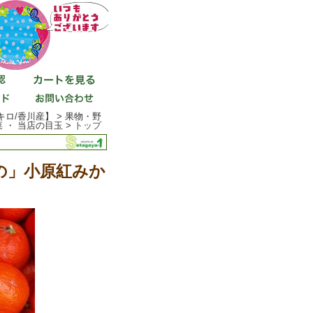
/香川産】 > 果物・野
菜 ・ 当店の目玉 >
トップ
の」小原紅みか