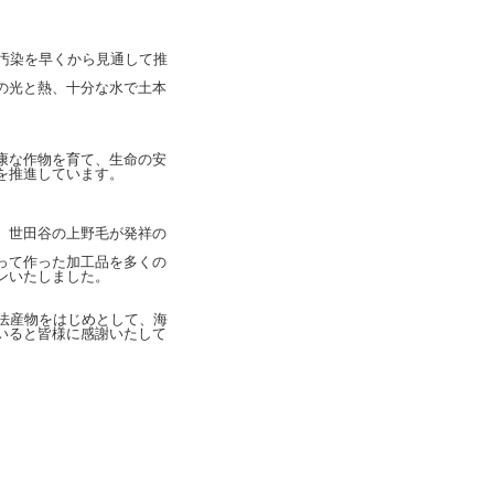
汚染を早くから見通して推
の光と熱、十分な水で土本
康な作物を育て、生命の安
を推進しています。
、世田谷の上野毛が発祥の
って作った加工品を多くの
ンいたしました。
法産物をはじめとして、海
いると皆様に感謝いたして