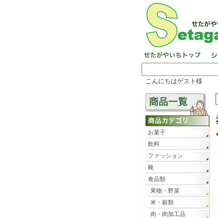
こんにちはゲスト様
お菓子
飲料
ファッション
靴
食品類
果物・野菜
米・穀類
肉・肉加工品