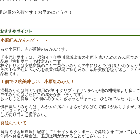
限定量の入荷です！お早めにどうぞ！！
小原紅みかんって・・・
右が小原紅、左が普通のみかんです。
「小原紅早生」は、昭和４７年香川県坂出市の小原幸晴さんのみかん園でみ
品種『宮川早生』の枝変わりです。
枝変わりとは突然変異のことで黄色いみかんの中にひとつだけ紅いみかんが
その１個の紅いみかんを農業試験場に持ち込み、栽培実験を繰り返し、２０
品種です。
１個で２度美味しい！小原紅みかん！！
温州みかんは制ガン作用の強いβクリプトキサンチンが他の柑橘類より多い
早生みかんはさらにこの成分が多いそうです。
おいしさと健康、が1個のみかんにぎゅっと詰まった、ひと粒でふたつおい
慣行農法のみかんは、みかんの房の大きさがばらばらで偏りがありますが、
いに揃っていること！
この切り口をご覧下さい。
発送について
当店では地球環境に配慮してリサイクルダンボールで発送させて頂いており
沖縄へ発送の場合は、追加送料がかかることがございます。