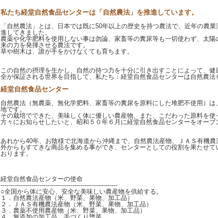
私たち経堂自然食品センターは「自然農法」を推進しています。
「自然農法」とは、日本では既に50年以上の歴史を持つ農法で、近年の農業
進してきました。
農薬や化学肥料を使用しない事は勿論、家畜等の糞尿等も一切使わず、太陽
来の力を発揮させる農法です。
草や樹木は、誰が手をかけなくても育ちます。
この自然の摂理を生かし、自然の持つ力を十分に引き出すことによって、健
全が保証される世界を目指して、私たち：経堂自然食品センターは自然農法
経堂自然食品センター
自然農法（無農薬、無化学肥料、家畜等の糞尿を原料にした堆肥不使用）は
地です。
その栽培でできた、美味しく体に優しい農産物、また、こだわった原料を使
方々にお知らせしたいと、昭和５０年６月に経堂自然食品センターをオープ
あれから40年、お陰様で北海道から沖縄まで、自然農法産物、ＪＡＳ有機農
外からもすてきな商品を集める事ができ、センターとしての役割を果たせて
おります。
経堂自然食品センターの使命
------------------------------------------------------------
○全国から体に安心、安全な美味しい農産物を供給する。
１．自然農法産物（米、野菜、果物、加工品）
２．ＪＡＳ有機農法産物（米、野菜、果物、加工品）
３．農薬不使用農産物（米、野菜、果物、加工品）
４．無添加の加工品、手づくり惣菜