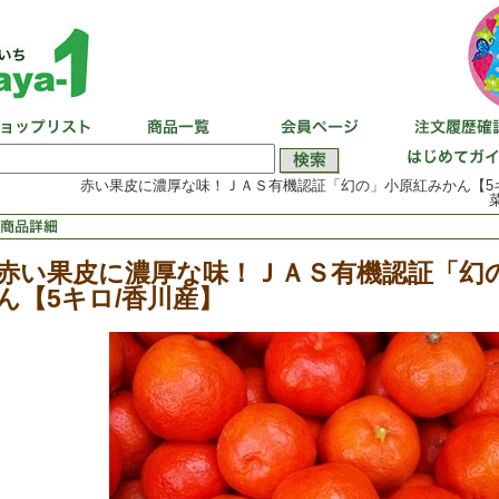
赤い果皮に濃厚な味！ＪＡＳ有機認証「幻の」小原紅みかん【5キロ
赤い果皮に濃厚な味！ＪＡＳ有機認証「幻
ん【5キロ/香川産】