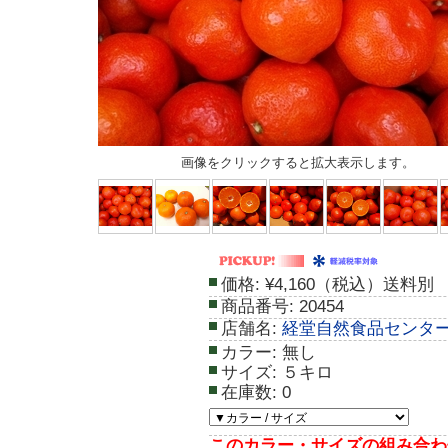
画像をクリックすると拡大表示します。
価格:
¥4,160（税込）送料別
商品番号:
20454
店舗名:
経堂自然食品センタ
カラー:
無し
サイズ:
５キロ
在庫数:
0
このカラー・サイズの組み合わ