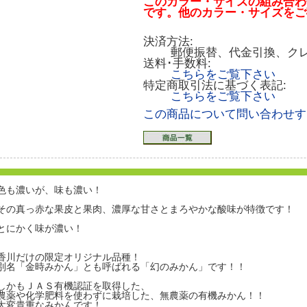
このカラー・サイズの組み合わ
です。他のカラー・サイズをご
決済方法:
郵便振替、代金引換、ク
送料･手数料:
こちらをご覧下さい
特定商取引法に基づく表記:
こちらをご覧下さい
この商品について問い合わせす
色も濃いが、味も濃い！
その真っ赤な果皮と果肉、濃厚な甘さとまろやかな酸味が特徴です！
とにかく味が濃い！
香川だけの限定オリジナル品種！
別名「金時みかん」とも呼ばれる「幻のみかん」です！！
しかもＪＡＳ有機認証を取得した、
農薬や化学肥料を使わずに栽培した、無農薬の有機みかん！！
大変貴重なみかんです！