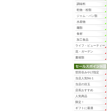
調味料
乾物・粉類
ジャム・パン類
水産物
麺類
食材
加工食品
ライフ・ビューティー
花・ガーデン
書籍類
世田谷みやげ指定
当店人気No１
当店の目玉
店長おすすめ
人気商品
限定！
ギフトに最適