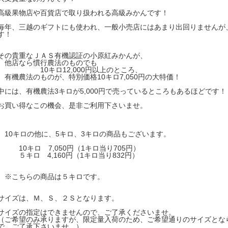
高級果物店や百貨店で取り扱われる高級みかんです！
毎年、三越のギフトにも使われ、一般小売店にはあまり出回りませんが
す！
その貴重なＪＡＳ有機認証の小原紅みかんが、
他店なら慣行農法のものでも
10キロ12,000円以上のところ、
有機農法のものが、特別価格10キロ7,050円の大特価！
中には、有機農法3キロが5,000円で売っているところもあるほどです
お買い得なこの機会、是非ご利用下さいませ。
10キロの他に、5キロ、3キロの商品もございます。
10キロ 7,050円（1キロ当り705円）
５キロ 4,160円（1キロ当り832円）
※こちらの商品は５キロです。
サイズは、Ｍ、Ｓ、２Ｓとなります。
サイズの指定はできませんので、ご了承くださいませ。
（ご希望のみ承りますが、限定量入荷のため、ご希望通りのサイズとな
で、ご了承下さいませ。）