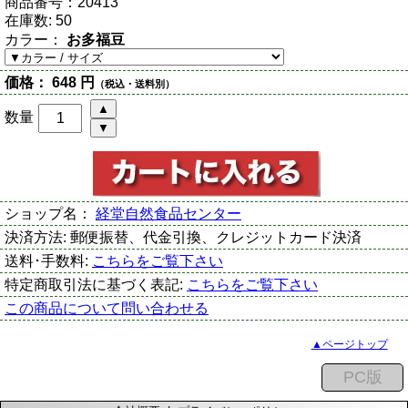
商品番号：
20413
在庫数:
50
カラー：
お多福豆
価格：
648 円
（税込・送料別）
数量
ショップ名：
経堂自然食品センター
決済方法:
郵便振替、代金引換、クレジットカード決済
送料･手数料:
こちらをご覧下さい
特定商取引法に基づく表記:
こちらをご覧下さい
この商品について問い合わせる
▲ページトップ