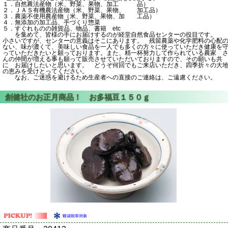
１．自然農法産物（米、野菜、果物、加工 品）
２．ＪＡＳ有機農法産物（米、野菜、果物、 加工品）
３．農薬不使用農産物（米、野菜、果物、加 工品）
４．無添加の加工品、手づくり惣菜
５．すぐれものの雑貨品、物品、書籍 etc
を集めて、皆様の手にお届けするのが経堂自然食品センターの役目です。
小さいですが、センターの意義はそこにあります。 残留農薬や化学肥料の心配
ない、味が濃くて、美味しい食品を一人でも多くの方々に使っていただき健康を
っていただきたいと願っております。また、精一杯努力して作られている農家 
んの仲間が増える事も願って販売させていただいておりますので、その願いも共
に お届けしたいと思います。 どうぞ何回でもご来店いただき、四季折々の大
の恵みを受けとってください。
なお、ご迷惑を避けるため生産者への直接のご連絡は、ご遠慮ください。