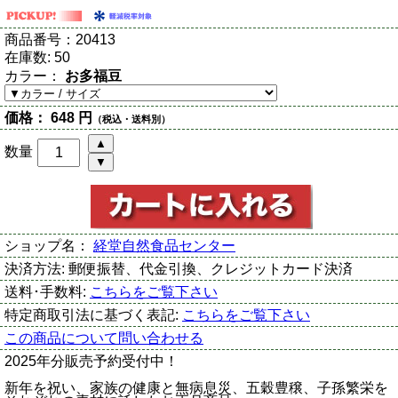
商品番号：
20413
在庫数:
50
カラー：
お多福豆
価格：
648 円
（税込・送料別）
数量
ショップ名：
経堂自然食品センター
決済方法:
郵便振替、代金引換、クレジットカード決済
送料･手数料:
こちらをご覧下さい
特定商取引法に基づく表記:
こちらをご覧下さい
この商品について問い合わせる
2025年分販売予約受付中！
新年を祝い、家族の健康と無病息災、五穀豊穣、子孫繁栄を