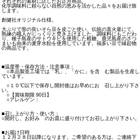
それぞれの素材に託したお正月商品。
化学調味料に頼らない自然の恵みを活かした品々をお届け致
します。
創健社オリジナル仕様。
大ぶりで形の良いそら豆を皮ごと使い、伝統の直火釜にて、
熟練の職人がじっくりと焚き上げました。調味料にもこだわ
り、種子島産のサトウキビを使用した粗糖、鹿児島産のさつ
まいも由来の麦芽水飴を使用しています。福多い豆で縁起物
の商品です。
■温度帯・保存方法・注意事項：
○本品製造工場では「乳」、「かに」を含 む製品を生産し
ています。
○１０℃以下で保存し開封後はお早めにお 召し上がり下さ
い。
○【賞味期限 90日】
○アレルゲン：
■召し上がり方・使い方：
○開封し、お好み のお皿に盛り付けてお召し上がり下さい。
■お届け日時
１２月２８日以降になります。ご希望のある方は、ご連絡下