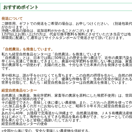
発送について
ご贈答用、ギフトでの発送をご希望の場合は、お申しつけください。（別途包装
がかかります。）
沖縄へ発送の場合は、追加送料がかかることがございます。
1万円以上お買い上げの方は、代金引換手数料を無料とさせていただき当店では地
球環境に配慮して,通常はリサイクルダンボールで発送させて頂いております。
「自然農法」を推進しています。
私たち経堂自然食品センターは「自然農法」を推進しています。
「自然農法」とは、日本では既に50年以上の歴史を持つ農法で、近年の農業汚染
早くから見通して推進してきました。農薬や化学肥料を使用しない事は勿論、家
等の糞尿等も一切使わず、太陽の光と熱、十分な水で土本来の力を発揮させる農
です。
草や樹木は、誰が手をかけなくても育ちます。この自然の摂理を生かし、自然の
つ力を十分に引き出すことによって、健康な作物を育て、生命の安全が保証され
世界を目指して、私たち：経堂自然食品センターは自然農法を推進しています。
経堂自然食品センター
自然農法（無農薬、無化学肥料、家畜等の糞尿を原料にした堆肥不使用）は、世
谷の上野毛が発祥の地です。
その栽培でできた、美味しく体に優しい農産物、また、こだわった原料を使って
った加工品を多くの方々にお知らせしたいと、昭和５０年６月に経堂自然食品セ
ターをオープンいたしました。
あれから40年、お陰様で北海道から沖縄まで、自然農法産物、ＪＡＳ有機農法産
をはじめとして、海外からもすてきな商品を集める事ができ、センターとしての
割を果たせていると皆様に感謝いたしております。
経堂自然食品センターの使命
------------------------------------------------------------
○全国から体に安心、安全な美味しい農産物を供給する。