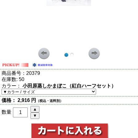
商品番号：
20379
在庫数:
50
カラー：
小田原蒸しかまぼこ（紅白ハーフセット）
価格：
2,916 円
（税込・送料別）
数量