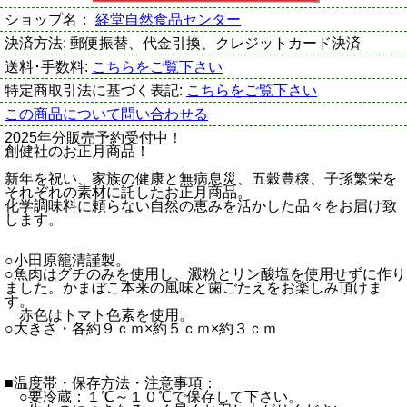
ショップ名：
経堂自然食品センター
決済方法:
郵便振替、代金引換、クレジットカード決済
送料･手数料:
こちらをご覧下さい
特定商取引法に基づく表記:
こちらをご覧下さい
この商品について問い合わせる
2025年分販売予約受付中！
創健社のお正月商品！
新年を祝い、家族の健康と無病息災、五穀豊穣、子孫繁栄を
それぞれの素材に託したお正月商品。
化学調味料に頼らない自然の恵みを活かした品々をお届け致
します。
○小田原籠清謹製。
○魚肉はグチのみを使用し、澱粉とリン酸塩を使用せずに作り
ました。かまぼこ本来の風味と歯ごたえをお楽しみ頂けま
す。
赤色はトマト色素を使用。
○大きさ・各約９ｃｍ×約５ｃｍ×約３ｃｍ
■温度帯・保存方法・注意事項：
○要冷蔵：１℃～１０℃で保存して下さい。