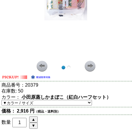
商品番号：
20379
在庫数:
50
カラー：
小田原蒸しかまぼこ（紅白ハーフセット）
価格：
2,916 円
（税込・送料別）
数量