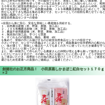
谷の上野毛が発祥の地です。その栽培でできた、美味しく体に優しい農産物、ま
た、こだわった原料を使って作った加工品を多くの方々にお知らせしたいと、昭
５０年６月に経堂自然食品センターをオープンいたしました。あれから40年、お
様で北海道から沖縄まで、自然農法産物、ＪＡＳ有機農法産物をはじめとして、
外からもすてきな商品を集める事ができ、センターとしての役割を果たせている
皆様に感謝いたしております。
経堂自然食品センターの使命
------------------------------------------------------------
○全国から体に安心、安全な美味しい農産物を供給する。
１．自然農法産物（米、野菜、果物、加工品）
２．ＪＡＳ有機農法産物（米、野菜、果物、加工品）
３．農薬不使用農産物（米、野菜、果物、加工品）
４．無添加の加工品、手づくり惣菜
５．すぐれものの雑貨品、物品、書籍 etc
を集めて、皆様の手にお届けするのが経堂自然食品センターの役目です。
小さいですが、センターの意義はそこにあります。残留農薬や化学肥料の心配の
い、味が濃くて、美味しい食品を一人でも多くの方々に使っていただき健康を守
ていただきたいと願っております。
また、精一杯努力して作られている農家さんの仲間が増える事も願って販売させ
いただいておりますので、その願いも共にお届けしたいと思います。どうぞ何回
もご来店いただき、四季折々の大地の恵みを受けとってください。なお、ご迷惑
避けるため生産者への直接のご連絡は、ご遠慮ください。