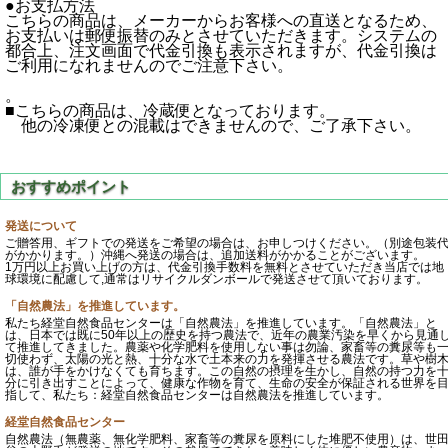
●お支払方法
こちらの商品は、メーカーからお客様への直送となるため、
お支払いは郵便振替のみとさせていただきます。システムの
都合上、注文画面で代金引換も表示されますが、代金引換は
ご利用になれませんのでご注意下さい。
。
■こちらの商品は、冷蔵便となっております。
他の冷凍便との混載はできませんので、ご了承下さい。
発送について
ご贈答用、ギフトでの発送をご希望の場合は、お申しつけください。（別途包装
がかかります。）沖縄へ発送の場合は、追加送料がかかることがございます。
1万円以上お買い上げの方は、代金引換手数料を無料とさせていただき当店では地
球環境に配慮して,通常はリサイクルダンボールで発送させて頂いております。
「自然農法」を推進しています。
私たち経堂自然食品センターは「自然農法」を推進しています。「自然農法」と
は、日本では既に50年以上の歴史を持つ農法で、近年の農業汚染を早くから見通
て推進してきました。農薬や化学肥料を使用しない事は勿論、家畜等の糞尿等も
切使わず、太陽の光と熱、十分な水で土本来の力を発揮させる農法です。草や樹
は、誰が手をかけなくても育ちます。この自然の摂理を生かし、自然の持つ力を
分に引き出すことによって、健康な作物を育て、生命の安全が保証される世界を
指して、私たち：経堂自然食品センターは自然農法を推進しています。
経堂自然食品センター
自然農法（無農薬、無化学肥料、家畜等の糞尿を原料にした堆肥不使用）は、世