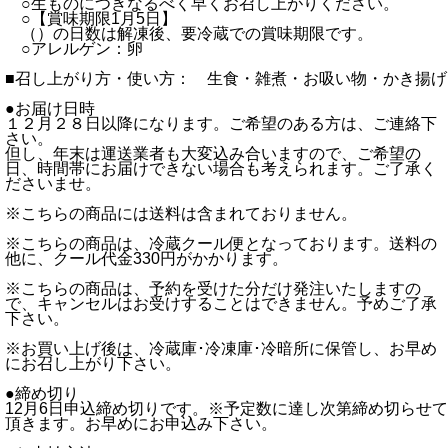
○生ものにつきなるべく早くお召し上がりください。
○【賞味期限1月5日】
（）の日数は解凍後、要冷蔵での賞味期限です。
○アレルゲン：卵
■召し上がり方・使い方： 生食・雑煮・お吸い物・かき揚げ
●お届け日時
１２月２８日以降になります。ご希望のある方は、ご連絡下
さい。
但し、年末は運送業者も大変込み合いますので、ご希望の
日、時間帯にお届けできない場合も考えられます。ご了承く
ださいませ。
※こちらの商品には送料は含まれておりません。
※こちらの商品は、冷蔵クール便となっております。送料の
他に、クール代金330円がかかります。
※こちらの商品は、予約を受けた分だけ発注いたしますの
で、キャンセルはお受けすることはできません。予めご了承
下さい。
※お買い上げ後は、冷蔵庫･冷凍庫･冷暗所に保管し、お早め
にお召し上がり下さい。
●締め切り
12月6日申込締め切りです。※予定数に達し次第締め切らせて
頂きます。お早めにお申込み下さい。