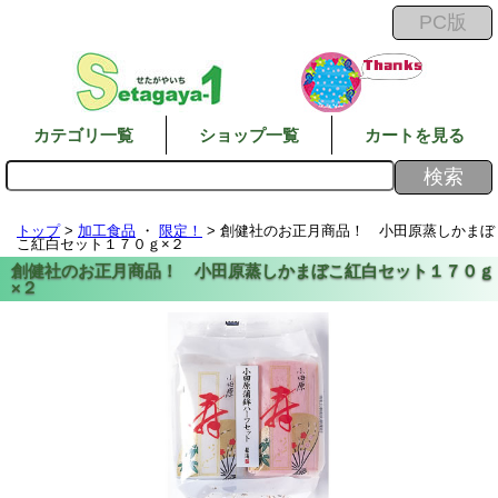
カテゴリ一覧
ショップ一覧
カートを見る
トップ
>
加工食品
・
限定！
> 創健社のお正月商品！ 小田原蒸しかまぼ
こ紅白セット１７０ｇ×２