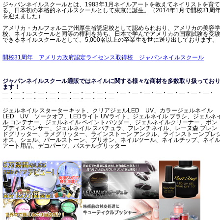
ジャパンネイルスクールとは、1983年1月ネイルアートを教えてネイリストを育て
る、日本初の本格的ネイルスクールとして東京に誕生。（2014年1月で開校31周
を迎えました）
アメリカ・カルフォルニア州厚生省認定校として認められおり、アメリカの美容
校、ネイルスクールと同等の権利を持ち、日本で学んでアメリカの国家試験を受
できるネイルスクールとして、5,000名以上の卒業生を世に送り出しております。
開校31周年 アメリカ政府認定ライセンス取得校 ジャパンネイルスクール
ジャパンネイルスクール通販ではネイルに関する様々な商材を多数取り扱ってお
ます！
―・―・―・―・―・―・―・―・―・―・―・―・―・―・―・―・―・―・
―・―・―・―・―・―・―・―・―・―
ジェルネイル スターターキット、クリアジェルLED UV、カラージェルネイル
LED UV ソークオフ、LEDライト UVライト、ジェルネイル ブラシ、ジェルネ
ル コンテナー、ジェルネイル ペイントパウダー、ジェルネイルクリーナー、ポン
プディスペンサー、ジェルネイル スパチュラ、フレンチネイル、レーヌ森 ブレン
ドグリッター、ラメグリッター、ラインストーン アンクル、ラインストーンプレ
オス、シェル、パールストーン、プリオン、ネイルツール、ネイルチップ、ネイ
アート用品、デコパーツ、パステルグリッター