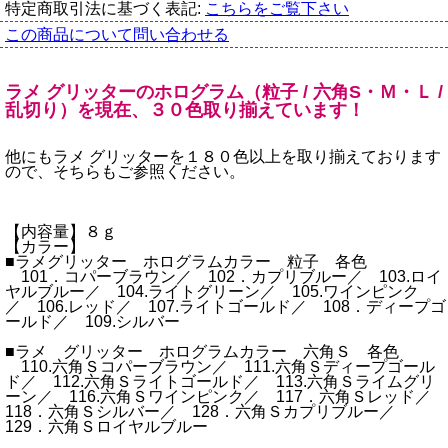
特定商取引法に基づく表記:
こちらをご覧下さい
この商品について問い合わせる
ラメ グリッターのホログラム（粒子 / 六角S・Ｍ・Ｌ /
乱切り）を現在、３０色取り揃えています！
他にもラメ グリッターを１８０色以上を取り揃えております
ので、そちらもご参照ください。
【内容量】８ｇ
【カラー】
■ラメグリッター ホログラムカラー 粒子 各色
101．コパーブラウン／ 102．カプリブルー／ 103.ロイ
ヤルブルー／ 104.ライトグリーン／ 105.ワインピンク
／ 106.レッド／ 107.ライトゴールド／ 108．ディープゴ
ールド／ 109.シルバー
■ラメ グリッター ホログラムカラー 六角Ｓ 各色
110.六角Ｓコパーブラウン／ 111.六角Ｓディープゴール
ド／ 112.六角Ｓライトゴールド／ 113.六角Ｓライムグリ
ーン／ 116.六角Ｓワインピンク／ 117．六角Ｓレッド／
118．六角Ｓシルバー／ 128．六角Ｓカプリブルー／
129．六角Ｓロイヤルブルー