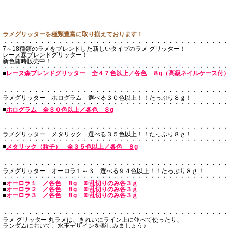
ラメグリッターを種類豊富に取り揃えております！
・・・・・・・・・・・・・・・・・・・・・・・・・・・・・・・・・・・・
7～18種類のラメをブレンドした新しいタイプのラメ グリッター！
レーヌ森ブレンドグリッター！
新色随時販売中！
・・・・・・・・・・・・・・・・・・・・・・・・・・・・・・・・・・・・
■
レーヌ森ブレンドグリッター 全４７色以上／各色 ８g（高級ネイルケース付
・・・・・・・・・・・・・・・・・・・・・・・・・・・・・・・・・・・・
ラメグリッター ホログラム 選べる３０色以上！！たっぷり８ｇ！
・・・・・・・・・・・・・・・・・・・・・・・・・・・・・・・・・・・・
■
ホログラム 全３０色以上／各色 ８g
・・・・・・・・・・・・・・・・・・・・・・・・・・・・・・・・・・・・
ラメグリッター メタリック 選べる３５色以上！！たっぷり８ｇ！
・・・・・・・・・・・・・・・・・・・・・・・・・・・・・・・・・・・・
■
メタリック（粒子） 全３５色以上／各色 ８g
・・・・・・・・・・・・・・・・・・・・・・・・・・・・・・・・・・・・
ラメグリッター オーロラ１～３ 選べる９４色以上！！たっぷり８ｇ！
・・・・・・・・・・・・・・・・・・・・・・・・・・・・・・・・・・・・
■
オーロラ１ ／各色 ８g ※乱切りのみ各３ｇ
■
オーロラ２ ／各色 ８g ※乱切りのみ各３ｇ
■
オーロラ３ ／各色 ８g ※乱切りのみ各３ｇ
・・・・・・・・・・・・・・・・・・・・・・・・・・・・・・・・・・・・
ラメ グリッター 丸ラメは、きれいにライン上に並べて使ったり、
ランダムにおいて、水玉デザインを楽しみましょう♪