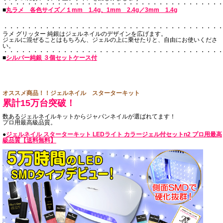
・・・・・・・・・・・・・・・・・・・・・・・・・・・・・・・・・・・・
■
丸ラメ 各色サイズ／１mm 1.4g、1mm 2.4g／3mm 1.4g
・・・・・・・・・・・・・・・・・・・・・・・・・・・・・・・・・・・・
ラメ グリッター 純銀はジェルネイルのデザインを広げます。
ジェルに混ぜることはもちろん、ジェルの上に乗せたりと、自由にお使いくださ
い。
・・・・・・・・・・・・・・・・・・・・・・・・・・・・・・・・・・・・
■
シルバー純銀 ３個セットケース付
オススメ商品！！ジェルネイル スターターキット
累計15万台突破！
数あるジェルネイルキットからジャパンネイルが選ばれてます！
プロ用最高級品質。
●
ジェルネイル スターターキット LEDライト カラージェル付セットn2 プロ用最高
級品質【送料無料】