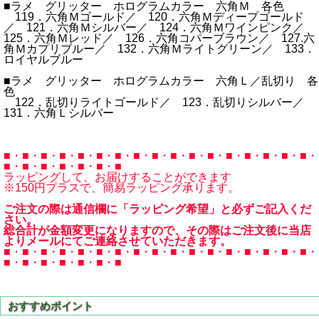
■ラメ グリッター ホログラムカラー 六角Ｍ 各色
119．六角Ｍゴールド／ 120．六角Ｍディープゴールド
／ 121．六角Ｍシルバー／ 124．六角Ｍワインピンク／
125．六角Ｍレッド／ 126．六角コパーブラウン／ 127.六
角Ｍカプリブルー／ 132．六角Ｍライトグリーン／ 133．
ロイヤルブルー
■ラメ グリッター ホログラムカラー 六角Ｌ／乱切り 各
色
122．乱切りライトゴールド／ 123．乱切りシルバー／
131．六角Ｌシルバー
■・■・■・■・■・■・■・■・■・■・■・■・■・■・■・■・■・
■・■・■・■・■・■・■
ラッピングして、お届けすることができます
※150円プラスで、簡易ラッピング承ります。
ご注文の際は通信欄に「ラッピング希望」と必ずご記入くだ
さい。
総合計が金額変更になりますので、その際はご注文後に当店
よりメールにてご連絡させていただきます。
■・■・■・■・■・■・■・■・■・■・■・■・■・■・■・■・■・
■・■・■・■・■・■・■