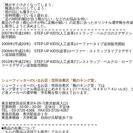
「靴がすぐ小さくなってしまう」
「靴底が片べりしてしまう」
「雨の日にも履きたい」
「長時間履いていると疲れる」
「足のWISE(幅)が合う靴がない」などのお悩みを伺い
最近の子供（都心の子が特に足幅が細い）の足形に合ったオリジナル通学靴を作
し販売しようと決めました。
＝＝＝＝＝＝＝＝＝＝＝＝＝＝＝＝＝＝＝＝＝＝＝＝＝＝＝＝＝＝＝＝＝＝＝
2007年(平成19年) STEP UP KIDS(人工皮革)ストラップ・ベルクロの２デザイン
販売開始
2008年(平成20年) STEP UP KIDS(人工皮革)ローファータイプ追加販売開始
2009年(平成21年) STEP UP KIDS(皮革)ローファー・ストラップタイプ２デザイ
ン追加販売開始
2010年(平成22年) STEP UP KIDS(人工皮革)ワンストラップ・ベルクロ・ローフ
ァー３デザイン追加販売開始
シューフィッターのいるお店：世田谷奥沢「靴のキング堂」
シューフィッターのいるお店：世田谷奥沢「靴のキング堂」では
キング堂オリジナル商品をはじめＲＥＧＡＬ(リーガル)、ＨＡＲＵＴＡ(ハルタ)、
ど各メーカーの通学靴・学生靴を取り揃えております。
東京都世田谷区奥沢4-26-7(奥沢銀座入口)
営業時間：10:00～20:00 定休日：不定休
TEL：03-3726-4366 FAX:03-3726-4367
東急目黒線 奥沢駅徒歩１分
東急東横線・大井町線 自由が丘駅徒歩７分
＝＝＝＝＝＝＝＝＝＝＝＝＝＝＝＝＝＝＝＝＝＝＝＝＝＝＝
■商品の在庫について
こちらの商品は店頭でも販売しております。