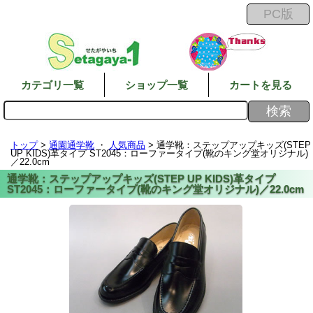
カテゴリ一覧
ショップ一覧
カートを見る
トップ
>
通園通学靴
・
人気商品
> 通学靴：ステップアップキッズ(STEP
UP KIDS)革タイプ ST2045：ローファータイプ(靴のキング堂オリジナル)
／22.0cm