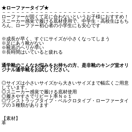
★ローファータイプ★
－－－－－－－－－－－－－－－－－－－－－－－－－－
ローファーが固くて足に合わないというお子様におすすめ！
スニーカー感覚で履ける底材使用で、中学生・高校生はもち
ろん、ローファー初心者の小学生にも安心です
※成長が早く、すぐにサイズが小さくなってしまう
※足にあう靴がない
※靴底のヘリが早い
※長時間はいていると疲れる
通学靴のこんなお悩みをお持ちの方、是非靴のキング堂オリ
ジナル通学靴をお試しください。
◎サイズは小さいサイズから大きいサイズまで幅広くご用意
しています。
◎スニーカー感覚で履ける底材使用
◎履きやすさでリピート率Ｎｏ１
◎ワンストラップタイプ・ベルクロタイプ・ローファータイ
プの３種類があります
【素材】
革