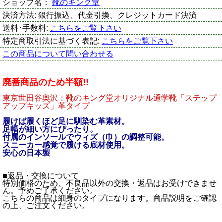
ショップ名：
靴のキング堂
決済方法:
銀行振込、代金引換、クレジットカード決済
送料･手数料:
こちらをご覧下さい
特定商取引法に基づく表記:
こちらをご覧下さい
この商品について問い合わせる
廃番商品のため半額!!
東京世田谷奥沢：靴のキング堂オリジナル通学靴「ステップ
アップキッズ」革タイプ
履けば履くほど足に馴染む革素材。
足幅が細い方にぴったり。
付属のインソールでウィズ（巾）の調整可能。
スニーカー感覚で履ける底材使用。
安心の日本製
■返品・交換について
特別価格のため、不良品以外の交換・返品はお受けできませ
ん。予めご了承ください。
こちらの商品は細身のタイプになります。商品説明をご確認
の上、ご注文ください。