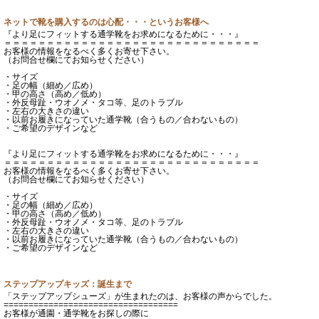
ネットで靴を購入するのは心配・・・というお客様へ
『より足にフィットする通学靴をお求めになるために・・・』
＝＝＝＝＝＝＝＝＝＝＝＝＝＝＝＝＝＝＝＝＝＝＝＝＝＝＝＝＝＝
お客様の情報をなるべく多くお寄せ下さい。
（お問合せ欄にてお知らせください）
・サイズ
・足の幅（細め／広め）
・甲の高さ（高め／低め）
・外反母趾・ウオノメ・タコ等、足のトラブル
・左右の大きさの違い
・以前お履きになっていた通学靴（合うもの／合わないもの）
・ご希望のデザインなど
『より足にフィットする通学靴をお求めになるために・・・』
＝＝＝＝＝＝＝＝＝＝＝＝＝＝＝＝＝＝＝＝＝＝＝＝＝＝＝＝＝＝
お客様の情報をなるべく多くお寄せ下さい。
（お問合せ欄にてお知らせください）
・サイズ
・足の幅（細め／広め）
・甲の高さ（高め／低め）
・外反母趾・ウオノメ・タコ等、足のトラブル
・左右の大きさの違い
・以前お履きになっていた通学靴（合うもの／合わないもの）
・ご希望のデザインなど
ステップアップキッズ：誕生まで
「ステップアップシューズ」が生まれたのは、お客様の声からでした。
===================================
お客様が通園・通学靴をお探しの際に