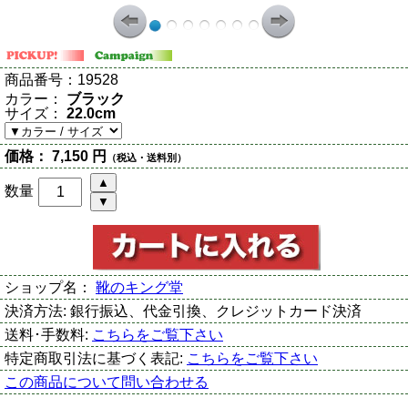
商品番号：
19528
カラー：
ブラック
サイズ：
22.0cm
価格：
7,150 円
（税込・送料別）
数量
ショップ名：
靴のキング堂
決済方法:
銀行振込、代金引換、クレジットカード決済
送料･手数料:
こちらをご覧下さい
特定商取引法に基づく表記:
こちらをご覧下さい
この商品について問い合わせる