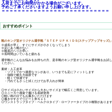
入荷までにお時間がかかる場合がございます。
予めご了承くださいますようお願い申し上げます。
＝＝＝＝＝＝＝＝＝＝＝＝＝＝＝＝＝＝＝＝＝＝＝＝＝＝＝
靴のキング堂オリジナル通学靴「ＳＴＥＰ ＵＰ ＫＩＤＳ(ステップアップキッズ)
※成長が早く、すぐにサイズが小さくなってしまう
※足にあう靴がない
※靴底のヘリが早い
※長時間はいていると疲れる
通学靴のこんなお悩みをお持ちの方、是非靴のキング堂オリジナル通学靴をお試
ください。
素材：人工皮革
・ソフトでかつ適度なコシがあり、いつまでも足にフィットします
・強靱で耐久力抜群です
・軽くて快適です
・汚れてもさっと拭くだけでお手入れが簡単
◎サイズは小さいサイズから大きいサイズまで幅広くご用意しています。
◎スニーカー感覚で履ける底材使用
◎軽い雨の日でもお履きいただけます
◎履きやすさでリピート率Ｎｏ１
◎ワンストラップタイプ・ベルクロタイプ・ローファータイプの３種類がありま