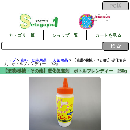
カテゴリ一覧
ショップ一覧
カートを見る
トップ
>
塗料・塗装用品
・
人気商品
> 【塗装/機械・その他】硬化促進
剤 ボトルブレンディー 250g