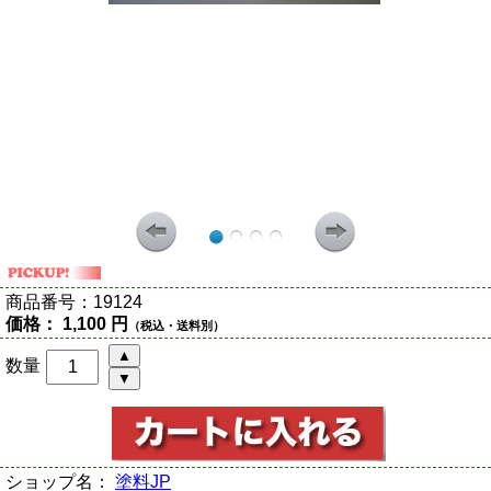
商品番号：
19124
価格：
1,100 円
（税込・送料別）
数量
ショップ名：
塗料JP