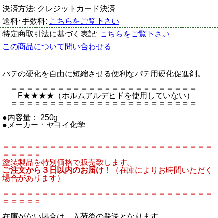
決済方法:
クレジットカード決済
送料･手数料:
こちらをご覧下さい
特定商取引法に基づく表記:
こちらをご覧下さい
この商品について問い合わせる
パテの硬化を自由に短縮させる便利なパテ用硬化促進剤。
＝＝＝＝＝＝＝＝＝＝＝＝＝＝＝＝＝＝＝＝＝＝＝＝
F★★★★（ホルムアルデヒドを使用していない）
＝＝＝＝＝＝＝＝＝＝＝＝＝＝＝＝＝＝＝＝＝＝＝＝
●内容量： 250g
●メーカー：ヤヨイ化学
＝＝＝＝＝＝＝＝＝＝＝＝＝＝＝＝＝＝＝＝＝＝＝＝＝＝＝
＝＝＝＝＝
塗装製品を特別価格で販売致します。
ご注文から３日以内のお届け
！（在庫によりお時間いただく
場合があります）
＝＝＝＝＝＝＝＝＝＝＝＝＝＝＝＝＝＝＝＝＝＝＝＝＝＝＝
＝＝＝＝＝
在庫がない場合は、入荷後の発送となります。