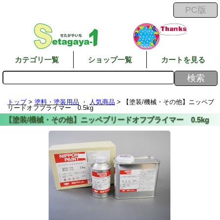
カテゴリ一覧
ショップ一覧
カートを見る
トップ
>
塗料・塗装用品
・
人気商品
> 【塗装/機械・その他】ニッペブ
リードオフプライマー 0.5kg