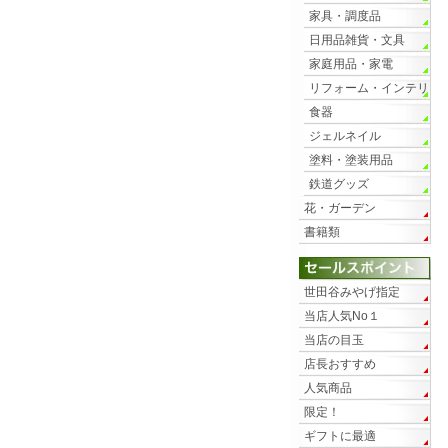
家具・調度品
日用品雑貨・文具
家庭用品・家電
リフォーム・インテリ
ア
食器
ジェルネイル
塗料・塗装用品
鉄道グッズ
花・ガーデン
書籍類
世田谷みやげ指定
当店人気No１
当店の目玉
店長おすすめ
人気商品
限定！
ギフトに最適