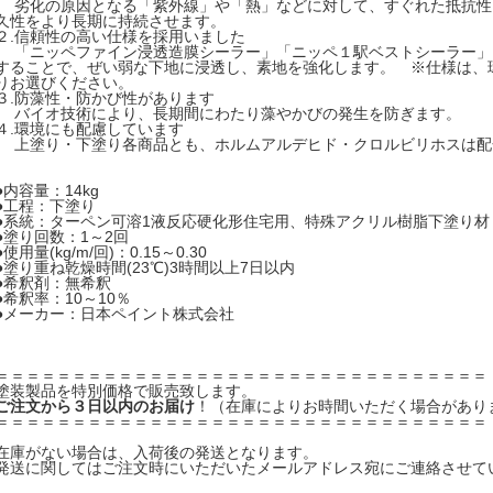
劣化の原因となる「紫外線」や「熱」などに対して、すぐれた抵抗性
久性をより長期に持続させます。
２.信頼性の高い仕様を採用いました
「ニッペファイン浸透造膜シーラー」「ニッペ１駅ベストシーラー」
することで、ぜい弱な下地に浸透し、素地を強化します。 ※仕様は、
りお選びください。
３.防藻性・防かび性があります
バイオ技術により、長期間にわたり藻やかびの発生を防ぎます。
４.環境にも配慮しています
上塗り・下塗り各商品とも、ホルムアルデヒド・クロルビリホスは配
●内容量：14kg
●工程：下塗り
●系統：ターペン可溶1液反応硬化形住宅用、特殊アクリル樹脂下塗り材
●塗り回数：1～2回
●使用量(kg/m/回)：0.15～0.30
●塗り重ね乾燥時間(23℃)3時間以上7日以内
●希釈剤：無希釈
●希釈率：10～10％
●メーカー：日本ペイント株式会社
＝＝＝＝＝＝＝＝＝＝＝＝＝＝＝＝＝＝＝＝＝＝＝＝＝＝＝＝＝＝＝＝
塗装製品を特別価格で販売致します。
ご注文から３日以内のお届け
！（在庫によりお時間いただく場合があり
＝＝＝＝＝＝＝＝＝＝＝＝＝＝＝＝＝＝＝＝＝＝＝＝＝＝＝＝＝＝＝＝
在庫がない場合は、入荷後の発送となります。
発送に関してはご注文時にいただいたメールアドレス宛にご連絡させて