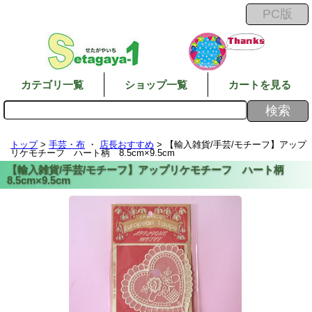
カテゴリ一覧
ショップ一覧
カートを見る
トップ
>
手芸・布
・
店長おすすめ
> 【輸入雑貨/手芸/モチーフ】アップ
リケモチーフ ハート柄 8.5cm×9.5cm