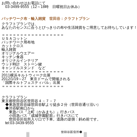
お問い合わせはお電話にて
03-3499-9555（12～18時 日曜祝日お休み）
パッチワーク布・輸入雑貨 世田谷：クラフトプラン
クラフトプランでは、
あなたのセンスに合うとびっきりの布や生活雑貨をご用意してお待ちしています
＝＝＝＝＝＝＝＝＝＝＝＝＝＝＝＝＝
ＵＳＡコットン
パッチワーク用布地
カットクロス
輸入雑貨
オリジナルウエアー
キッチン食器
オリジナルインテリア
ウッド時計 ストーン鍵
キャンドルスタンド など
＝＝＝＝＝＝＝＝＝＝＝＝＝＝＝＝＝
2011横浜キルトウィーク出展
2012/1/19～27 東京ドームで開催される
「国際キルトフェスティバル」出展
＝＝＝＝＝＝＝＝＝＝＝＝＝＝＝＝＝
クラフトプラン
東京都世田谷区世田谷４－７－７
◆東急世田谷線世田谷駅より徒歩２分（世田谷通り沿い）
◆渋谷駅南口から
東急バス『上町（かみまち）』行きバス
小田急バス『成城学園駅前』行きバスにて
世田谷区役所入り口で下車。道路の逆側：斜め前です。
tel:03-3439-9555