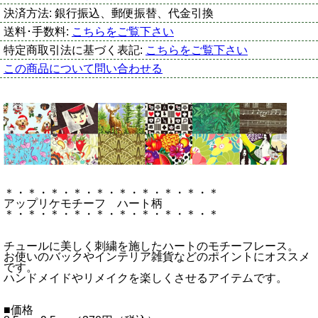
決済方法:
銀行振込、郵便振替、代金引換
送料･手数料:
こちらをご覧下さい
特定商取引法に基づく表記:
こちらをご覧下さい
この商品について問い合わせる
＊・＊・＊・＊・＊・＊・＊・＊・＊・＊
アップリケモチーフ ハート柄
＊・＊・＊・＊・＊・＊・＊・＊・＊・＊
チュールに美しく刺繍を施したハートのモチーフレース。
お使いのバックやインテリア雑貨などのポイントにオススメ
です。
ハンドメイドやリメイクを楽しくさせるアイテムです。
■価格