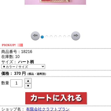
商品番号：
18216
在庫数:
10
サイズ：
ハート柄
価格：
370 円
（税込・送料別）
数量
ショップ名：
有限会社クラフトプラン