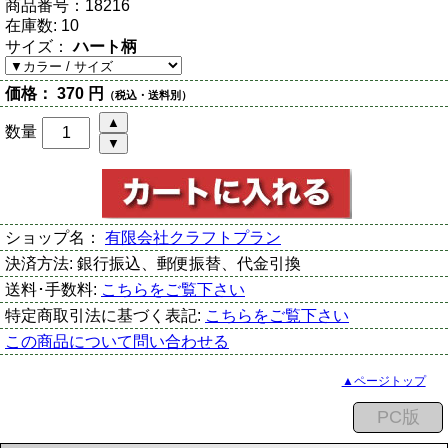
商品番号：
18216
在庫数:
10
サイズ：
ハート柄
価格：
370 円
（税込・送料別）
数量
ショップ名：
有限会社クラフトプラン
決済方法:
銀行振込、郵便振替、代金引換
送料･手数料:
こちらをご覧下さい
特定商取引法に基づく表記:
こちらをご覧下さい
この商品について問い合わせる
▲ページトップ