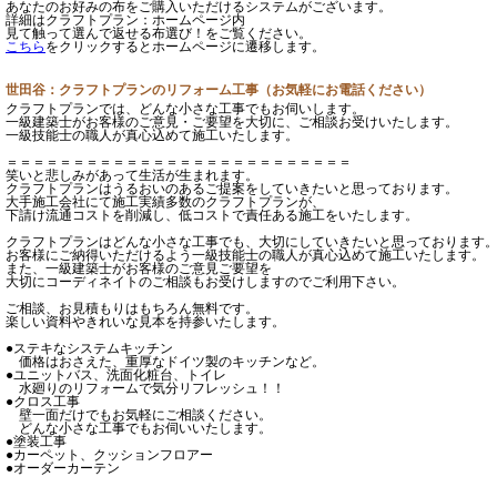
あなたのお好みの布をご購入いただけるシステムがございます。
詳細はクラフトプラン：ホームページ内
見て触って選んで返せる布選び！をご覧ください。
こちら
をクリックするとホームページに遷移します。
世田谷：クラフトプランのリフォーム工事（お気軽にお電話ください）
クラフトプランでは、どんな小さな工事でもお伺いします。
一級建築士がお客様のご意見・ご要望を大切に、ご相談お受けいたします。
一級技能士の職人が真心込めて施工いたします。
＝＝＝＝＝＝＝＝＝＝＝＝＝＝＝＝＝＝＝＝＝＝＝＝＝＝
笑いと悲しみがあって生活が生まれます。
クラフトプランはうるおいのあるご提案をしていきたいと思っております。
大手施工会社にて施工実績多数のクラフトプランが、
下請け流通コストを削減し、低コストで責任ある施工をいたします。
クラフトプランはどんな小さな工事でも、大切にしていきたいと思っております
お客様にご納得いただけるよう一級技能士の職人が真心込めて施工いたします。
また、一級建築士がお客様のご意見ご要望を
大切にコーディネイトのご相談もお受けしますのでご利用下さい。
ご相談、お見積もりはもちろん無料です。
楽しい資料やきれいな見本を持参いたします。
●ステキなシステムキッチン
価格はおさえた、重厚なドイツ製のキッチンなど。
●ユニットバス、洗面化粧台、トイレ
水廻りのリフォームで気分リフレッシュ！！
●クロス工事
壁一面だけでもお気軽にご相談ください。
どんな小さな工事でもお伺いいたします。
●塗装工事
●カーペット、クッションフロアー
●オーダーカーテン