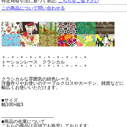
特定商取引法に基づく表記:
こちらをご覧下さい
この商品について問い合わせる
＊・＊・＊・＊・＊・＊・＊・＊・＊・＊
トーションレース クラシカル
＊・＊・＊・＊・＊・＊・＊・＊・＊・＊
クラシカルな雰囲気の紺色レース。
洋服作りやお使いのテーブルクロスやカーテン、雑貨などに
幅広くお使いいただけます。
■サイズ
幅100×縦3
-------------------------------------
■商品の在庫について
こちらの商品は店頭でも販売しております。