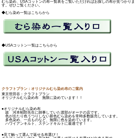
むら染め、USAコットンの布一覧表をご覧いただければお探しの布が見つかりま
す。ぜひご覧ください。
◆むら染め一覧はこちらから
◆USAコットン一覧はこちらから
クラフトプラン：オリジナルむら染め布のご案内
東京世田谷：クラフトプラン
オリジナルむら染め布 無限に染めています！！
●オリジナルむら染め布
故 河本昭郎先生に師事していた渡部がオーナの店です。
色が出たり色うつりしない新色むら染めを常時多数販売しています。
多色染め、一点ものなど、無限に色を染めています。
ハワイアンキルト、ステンドキルトに最適です！
●見て触って選んで返せる布選び！