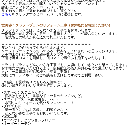
クラフトプランでは、見て触って選んで返せる布選びが出来る形で、
あなたのお好みの布をご購入いただけるシステムがございます。
詳細はクラフトプラン：ホームページ内
見て触って選んで返せる布選び！をご覧ください。
こちら
をクリックするとホームページに遷移します。
世田谷：クラフトプランのリフォーム工事（お気軽にお電話ください）
クラフトプランでは、どんな小さな工事でもお伺いします。
一級建築士がお客様のご意見・ご要望を大切に、ご相談お受けいたします。
一級技能士の職人が真心込めて施工いたします。
＝＝＝＝＝＝＝＝＝＝＝＝＝＝＝＝＝＝＝＝＝＝＝＝＝＝
笑いと悲しみがあって生活が生まれます。
クラフトプランはうるおいのあるご提案をしていきたいと思っております。
大手施工会社にて施工実績多数のクラフトプランが、
下請け流通コストを削減し、低コストで責任ある施工をいたします。
クラフトプランはどんな小さな工事でも、大切にしていきたいと思っております
お客様にご納得いただけるよう一級技能士の職人が真心込めて施工いたします。
また、一級建築士がお客様のご意見ご要望を
大切にコーディネイトのご相談もお受けしますのでご利用下さい。
ご相談、お見積もりはもちろん無料です。
楽しい資料やきれいな見本を持参いたします。
●ステキなシステムキッチン
価格はおさえた、重厚なドイツ製のキッチンなど。
●ユニットバス、洗面化粧台、トイレ
水廻りのリフォームで気分リフレッシュ！！
●クロス工事
壁一面だけでもお気軽にご相談ください。
どんな小さな工事でもお伺いいたします。
●塗装工事
●カーペット、クッションフロアー
●オーダーカーテン