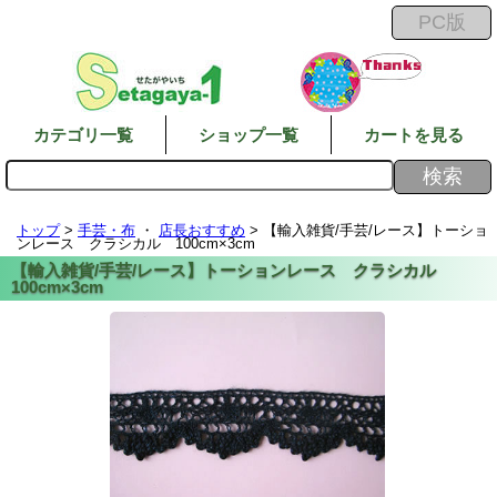
カテゴリ一覧
ショップ一覧
カートを見る
トップ
>
手芸・布
・
店長おすすめ
> 【輸入雑貨/手芸/レース】トーショ
ンレース クラシカル 100cm×3cm