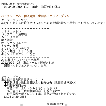
お問い合わせはお電話にて
03-3499-9555（12～18時 日曜祝日お休み）
パッチワーク布・輸入雑貨 世田谷：クラフトプラン
クラフトプランでは、
あなたのセンスに合うとびっきりの布や生活雑貨をご用意してお待ちしています
＝＝＝＝＝＝＝＝＝＝＝＝＝＝＝＝＝
ＵＳＡコットン
パッチワーク用布地
カットクロス
輸入雑貨
オリジナルウエアー
キッチン食器
オリジナルインテリア
ウッド時計 ストーン鍵
キャンドルスタンド など
＝＝＝＝＝＝＝＝＝＝＝＝＝＝＝＝＝
2011横浜キルトウィーク出展
2012/1/19～27 東京ドームで開催される
「国際キルトフェスティバル」出展
＝＝＝＝＝＝＝＝＝＝＝＝＝＝＝＝＝
クラフトプラン
東京都世田谷区世田谷４－７－７
◆東急世田谷線世田谷駅より徒歩２分（世田谷通り沿い）
◆渋谷駅南口から
東急バス『上町（かみまち）』行きバス
小田急バス『成城学園駅前』行きバスにて
世田谷区役所入り口で下車。道路の逆側：斜め前です。
tel:03-3439-9555