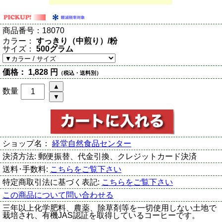
商品番号：
18070
カラー：
すっきり（中煎り）/粉
サイズ：
500グラム
価格：
1,828 円
（税込・送料別）
数量
ショップ名：
経堂自然食品センター
決済方法:
郵便振替、代金引換、クレジットカード決済
送料･手数料:
こちらをご覧下さい
特定商取引法に基づく表記:
こちらをご覧下さい
この商品について問い合わせる
三年以上化学肥料、農薬、除草剤等を一切使用しない土地で
栽培され、有機JAS認証を取得しているコーヒーです。