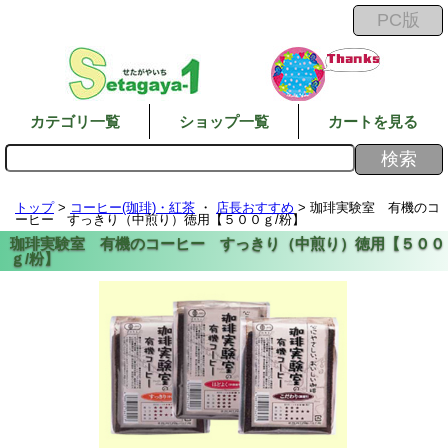
カテゴリ一覧
ショップ一覧
カートを見る
トップ
>
コーヒー(珈琲)・紅茶
・
店長おすすめ
> 珈琲実験室 有機のコ
ーヒー すっきり（中煎り）徳用【５００ｇ/粉】