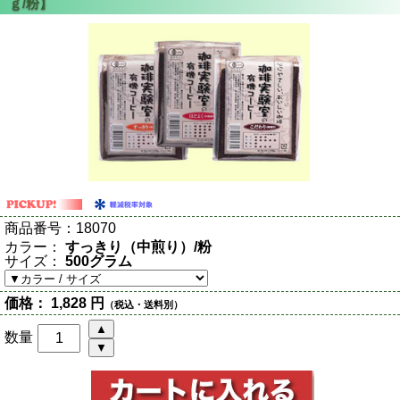
商品番号：
18070
カラー：
すっきり（中煎り）/粉
サイズ：
500グラム
価格：
1,828 円
（税込・送料別）
数量