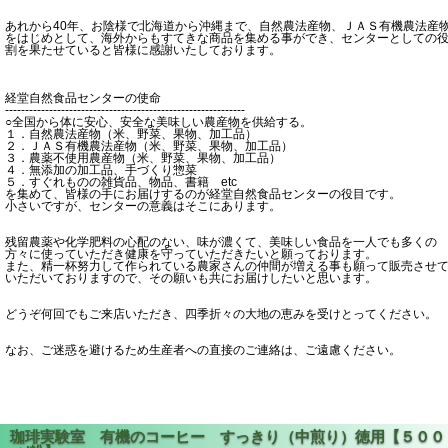
あれから40年、お陰様で北海道から沖縄まで、自然農法産物、ＪＡＳ有機農法産
をはじめとして、海外からもすてきな商品を集める事ができ、センターとしての
割を果たせていると皆様に感謝いたしております。
経堂自然食品センターの使命
------------------------------------------------------------
○全国から体に安心、安全な美味しい農産物を供給する。
１．自然農法産物（米、野菜、果物、加工品）
２．ＪＡＳ有機農法産物（米、野菜、果物、加工品）
３．農薬不使用農産物（米、野菜、果物、加工品）
４．無添加の加工品、手づくり惣菜
５．すぐれものの雑貨品、物品、書籍 etc
を集めて、皆様の手にお届けするのが経堂自然食品センターの役目です。
小さいですが、センターの意義はそこにあります。
残留農薬や化学肥料の心配のない、味が濃くて、美味しい食品を一人でも多くの
方々に使っていただき健康を守っていただきたいと願っております。
また、精一杯努力して作られている農家さんの仲間が増える事も願って販売させ
いただいておりますので、その願いも共にお届けしたいと思います。
どうぞ何回でもご来店いただき、四季折々の大地の恵みを受けとってください。
なお、ご迷惑を避けるため生産者への直接のご連絡は、ご遠慮ください。