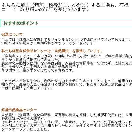
もちろん加工（焙煎、粉砕加工、小分け）する工場も、有機
コーヒー取り扱いの認証を受けています。
発送について
当店では地球環境に配慮してリサイクルダンボールで発送させて頂いております
沖縄へ発送の場合は、追加送料がかかることがございます。
私たち経堂自然食品センターは「自然農法」を推進しています。
「自然農法」とは、日本では既に50年以上の歴史を持つ農法で、近年の農業汚染
早くから見通して推進してきました。
農薬や化学肥料を使用しない事は勿論、家畜等の糞尿等も一切使わず、太陽の光
熱、十分な水で土本来の力を発揮させる農法です。
草や樹木は、誰が手をかけなくても育ちます。
この自然の摂理を生かし、自然の持つ力を十分に引き出すことによって、健康な
物を育て、生命の安全が保証される世界を目指して、私たち：経堂自然食品セン
ーは自然農法を推進しています。
経堂自然食品センター
自然農法（無農薬、無化学肥料、家畜等の糞尿を原料にした堆肥不使用）は、世
谷の上野毛が発祥の地です。
その栽培でできた、美味しく体に優しい農産物、また、こだわった原料を使って
った加工品を多くの方々にお知らせしたいと、昭和５０年６月に経堂自然食品セ
ターをオープンいたしました。