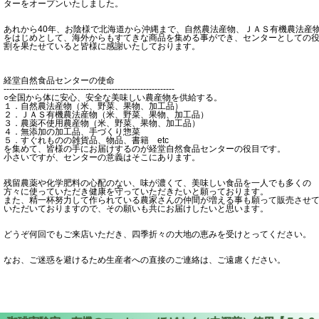
ターをオープンいたしました。
あれから40年、お陰様で北海道から沖縄まで、自然農法産物、ＪＡＳ有機農法産
をはじめとして、海外からもすてきな商品を集める事ができ、センターとしての
割を果たせていると皆様に感謝いたしております。
経堂自然食品センターの使命
------------------------------------------------------------
○全国から体に安心、安全な美味しい農産物を供給する。
１．自然農法産物（米、野菜、果物、加工品）
２．ＪＡＳ有機農法産物（米、野菜、果物、加工品）
３．農薬不使用農産物（米、野菜、果物、加工品）
４．無添加の加工品、手づくり惣菜
５．すぐれものの雑貨品、物品、書籍 etc
を集めて、皆様の手にお届けするのが経堂自然食品センターの役目です。
小さいですが、センターの意義はそこにあります。
残留農薬や化学肥料の心配のない、味が濃くて、美味しい食品を一人でも多くの
方々に使っていただき健康を守っていただきたいと願っております。
また、精一杯努力して作られている農家さんの仲間が増える事も願って販売させ
いただいておりますので、その願いも共にお届けしたいと思います。
どうぞ何回でもご来店いただき、四季折々の大地の恵みを受けとってください。
なお、ご迷惑を避けるため生産者への直接のご連絡は、ご遠慮ください。