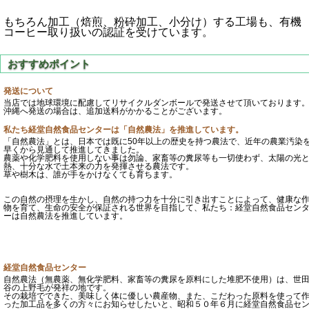
もちろん加工（焙煎、粉砕加工、小分け）する工場も、有機
コーヒー取り扱いの認証を受けています。
発送について
当店では地球環境に配慮してリサイクルダンボールで発送させて頂いております
沖縄へ発送の場合は、追加送料がかかることがございます。
私たち経堂自然食品センターは「自然農法」を推進しています。
「自然農法」とは、日本では既に50年以上の歴史を持つ農法で、近年の農業汚染
早くから見通して推進してきました。
農薬や化学肥料を使用しない事は勿論、家畜等の糞尿等も一切使わず、太陽の光
熱、十分な水で土本来の力を発揮させる農法です。
草や樹木は、誰が手をかけなくても育ちます。
この自然の摂理を生かし、自然の持つ力を十分に引き出すことによって、健康な
物を育て、生命の安全が保証される世界を目指して、私たち：経堂自然食品セン
ーは自然農法を推進しています。
経堂自然食品センター
自然農法（無農薬、無化学肥料、家畜等の糞尿を原料にした堆肥不使用）は、世
谷の上野毛が発祥の地です。
その栽培でできた、美味しく体に優しい農産物、また、こだわった原料を使って
った加工品を多くの方々にお知らせしたいと、昭和５０年６月に経堂自然食品セ