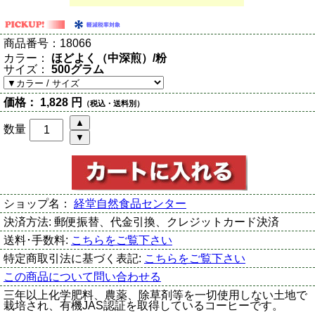
商品番号：
18066
カラー：
ほどよく（中深煎）/粉
サイズ：
500グラム
価格：
1,828 円
（税込・送料別）
数量
ショップ名：
経堂自然食品センター
決済方法:
郵便振替、代金引換、クレジットカード決済
送料･手数料:
こちらをご覧下さい
特定商取引法に基づく表記:
こちらをご覧下さい
この商品について問い合わせる
三年以上化学肥料、農薬、除草剤等を一切使用しない土地で
栽培され、有機JAS認証を取得しているコーヒーです。