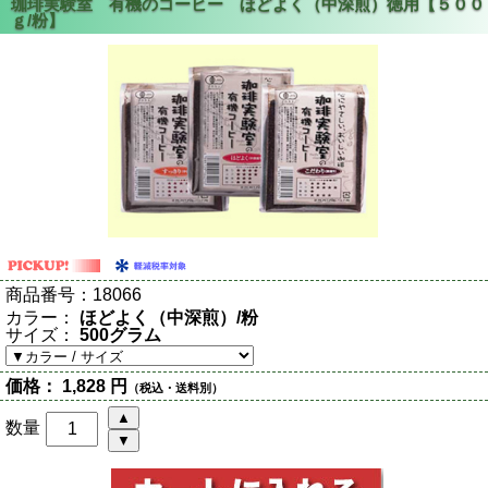
商品番号：
18066
カラー：
ほどよく（中深煎）/粉
サイズ：
500グラム
価格：
1,828 円
（税込・送料別）
数量