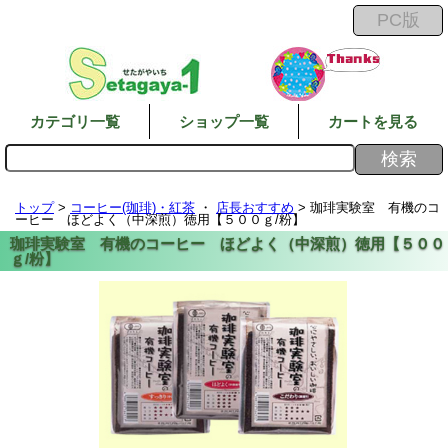
カテゴリ一覧
ショップ一覧
カートを見る
トップ
>
コーヒー(珈琲)・紅茶
・
店長おすすめ
> 珈琲実験室 有機のコ
ーヒー ほどよく（中深煎）徳用【５００ｇ/粉】