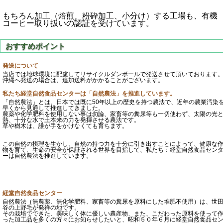
もちろん加工（焙煎、粉砕加工、小分け）する工場も、有機
コーヒー取り扱いの認証を受けています。
発送について
当店では地球環境に配慮してリサイクルダンボールで発送させて頂いております
沖縄へ発送の場合は、追加送料がかかることがございます。
私たち経堂自然食品センターは「自然農法」を推進しています。
「自然農法」とは、日本では既に50年以上の歴史を持つ農法で、近年の農業汚染
早くから見通して推進してきました。
農薬や化学肥料を使用しない事は勿論、家畜等の糞尿等も一切使わず、太陽の光
熱、十分な水で土本来の力を発揮させる農法です。
草や樹木は、誰が手をかけなくても育ちます。
この自然の摂理を生かし、自然の持つ力を十分に引き出すことによって、健康な
物を育て、生命の安全が保証される世界を目指して、私たち：経堂自然食品セン
ーは自然農法を推進しています。
経堂自然食品センター
自然農法（無農薬、無化学肥料、家畜等の糞尿を原料にした堆肥不使用）は、世
谷の上野毛が発祥の地です。
その栽培でできた、美味しく体に優しい農産物、また、こだわった原料を使って
った加工品を多くの方々にお知らせしたいと、昭和５０年６月に経堂自然食品セ