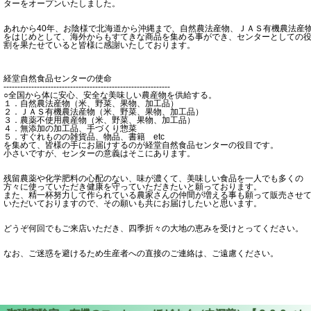
ターをオープンいたしました。
あれから40年、お陰様で北海道から沖縄まで、自然農法産物、ＪＡＳ有機農法産
をはじめとして、海外からもすてきな商品を集める事ができ、センターとしての
割を果たせていると皆様に感謝いたしております。
経堂自然食品センターの使命
------------------------------------------------------------
○全国から体に安心、安全な美味しい農産物を供給する。
１．自然農法産物（米、野菜、果物、加工品）
２．ＪＡＳ有機農法産物（米、野菜、果物、加工品）
３．農薬不使用農産物（米、野菜、果物、加工品）
４．無添加の加工品、手づくり惣菜
５．すぐれものの雑貨品、物品、書籍 etc
を集めて、皆様の手にお届けするのが経堂自然食品センターの役目です。
小さいですが、センターの意義はそこにあります。
残留農薬や化学肥料の心配のない、味が濃くて、美味しい食品を一人でも多くの
方々に使っていただき健康を守っていただきたいと願っております。
また、精一杯努力して作られている農家さんの仲間が増える事も願って販売させ
いただいておりますので、その願いも共にお届けしたいと思います。
どうぞ何回でもご来店いただき、四季折々の大地の恵みを受けとってください。
なお、ご迷惑を避けるため生産者への直接のご連絡は、ご遠慮ください。