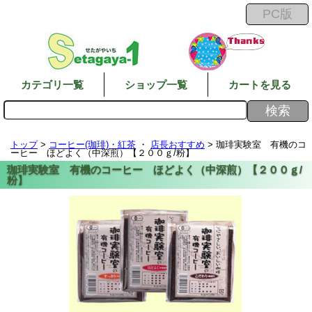
カテゴリ一覧
ショップ一覧
カートを見る
トップ
>
コーヒー(珈琲)・紅茶
・
店長おすすめ
> 珈琲実験室 有機のコ
ーヒー ほどよく（中深煎）【２００ｇ/粉】