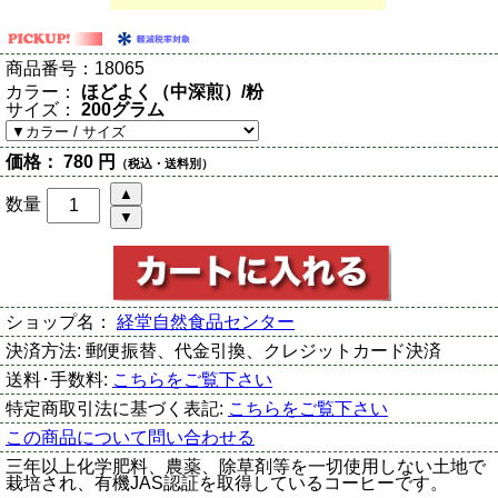
商品番号：
18065
カラー：
ほどよく（中深煎）/粉
サイズ：
200グラム
価格：
780 円
（税込・送料別）
数量
ショップ名：
経堂自然食品センター
決済方法:
郵便振替、代金引換、クレジットカード決済
送料･手数料:
こちらをご覧下さい
特定商取引法に基づく表記:
こちらをご覧下さい
この商品について問い合わせる
三年以上化学肥料、農薬、除草剤等を一切使用しない土地で
栽培され、有機JAS認証を取得しているコーヒーです。