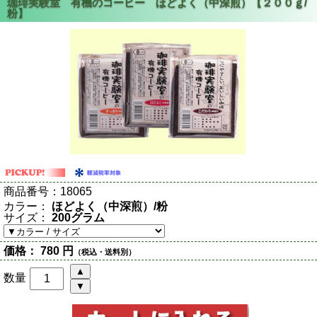
商品番号：
18065
カラー：
ほどよく（中深煎）/粉
サイズ：
200グラム
価格：
780 円
（税込・送料別）
数量