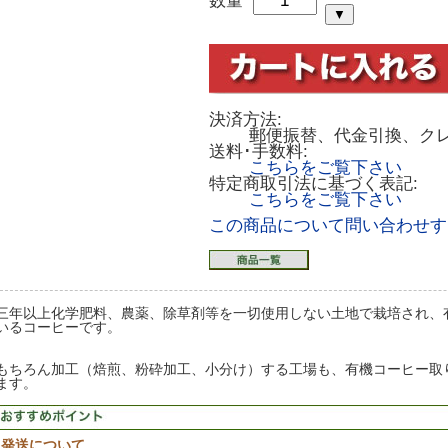
数量
決済方法:
郵便振替、代金引換、ク
送料･手数料:
こちらをご覧下さい
特定商取引法に基づく表記:
こちらをご覧下さい
この商品について問い合わせす
三年以上化学肥料、農薬、除草剤等を一切使用しない土地で栽培され、有
いるコーヒーです。
もちろん加工（焙煎、粉砕加工、小分け）する工場も、有機コーヒー取
ます。
発送について