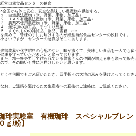
経堂自然食品センターの使命
------------------------------------------------------------
○全国から体に安心、安全な美味しい農産物を供給する。
１．自然農法産物（米、野菜、果物、加工品）
２．ＪＡＳ有機農法産物（米、野菜、果物、加工品）
３．農薬不使用農産物（米、野菜、果物、加工品）
４．無添加の加工品、手づくり惣菜
５．すぐれものの雑貨品、物品、書籍 etc
を集めて、皆様の手にお届けするのが経堂自然食品センターの役目です。
小さいですが、センターの意義はそこにあります。
残留農薬や化学肥料の心配のない、味が濃くて、美味しい食品を一人でも多
健康を守っていただきたいと願っております。
また、精一杯努力して作られている農家さんの仲間が増える事も願って販売
ので、その願いも共にお届けしたいと思います。
どうぞ何回でもご来店いただき、四季折々の大地の恵みを受けとってくださ
なお、ご迷惑を避けるため生産者への直接のご連絡は、ご遠慮ください。
珈琲実験室 有機珈琲 スペシャルブレン
０ｇ/粉】