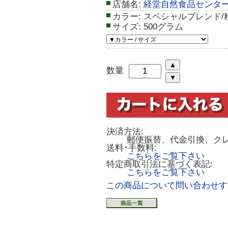
店舗名:
経堂自然食品センタ
カラー:
スペシャルブレンド/
サイズ:
500グラム
数量
決済方法:
郵便振替、代金引換、ク
送料･手数料:
こちらをご覧下さい
特定商取引法に基づく表記:
こちらをご覧下さい
この商品について問い合わせす