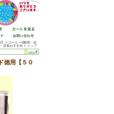
 > コーヒー(珈琲)・紅
・ 店長おすすめ >
トップ
ド徳用【５０