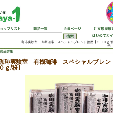
珈琲実験室 有機珈琲 スペシャルブレンド徳用【５００ｇ/粉】
茶 
珈琲実験室 有機珈琲 スペシャルブレン
０ｇ/粉】