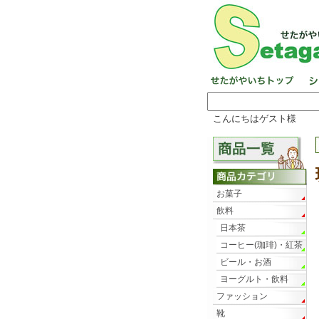
こんにちはゲスト様
お菓子
飲料
日本茶
コーヒー(珈琲)・紅茶
ビール・お酒
ヨーグルト・飲料
ファッション
靴