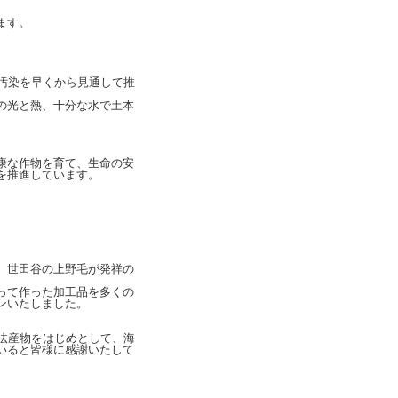
ます。
汚染を早くから見通して推
の光と熱、十分な水で土本
康な作物を育て、生命の安
を推進しています。
、世田谷の上野毛が発祥の
って作った加工品を多くの
ンいたしました。
法産物をはじめとして、海
いると皆様に感謝いたして