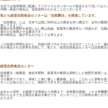
当店では地球環境に配慮してリサイクルダンボールで発送させて頂いており
沖縄へ発送の場合は、追加送料がかかることがございます。
私たち経堂自然食品センターは「自然農法」を推進しています。
「自然農法」とは、日本では既に50年以上の歴史を持つ農法で、近年の農業
進してきました。
農薬や化学肥料を使用しない事は勿論、家畜等の糞尿等も一切使わず、太陽
来の力を発揮させる農法です。
草や樹木は、誰が手をかけなくても育ちます。
この自然の摂理を生かし、自然の持つ力を十分に引き出すことによって、健
全が保証される世界を目指して、私たち：経堂自然食品センターは自然農法
経堂自然食品センター
自然農法（無農薬、無化学肥料、家畜等の糞尿を原料にした堆肥不使用）は
地です。
その栽培でできた、美味しく体に優しい農産物、また、こだわった原料を使
方々にお知らせしたいと、昭和５０年６月に経堂自然食品センターをオープ
あれから40年、お陰様で北海道から沖縄まで、自然農法産物、ＪＡＳ有機農
外からもすてきな商品を集める事ができ、センターとしての役割を果たせて
おります。