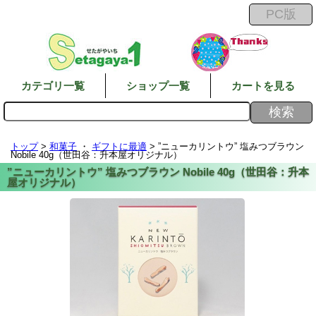
カテゴリ一覧
ショップ一覧
カートを見る
トップ
>
和菓子
・
ギフトに最適
> ”ニューカリントウ” 塩みつブラウン
Nobile 40g（世田谷：升本屋オリジナル）