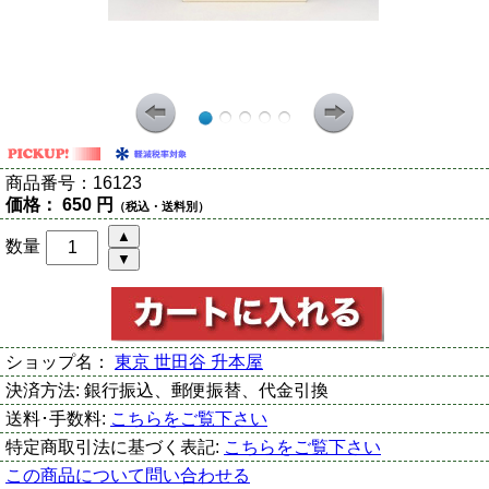
商品番号：
16123
価格：
650 円
（税込・送料別）
数量
ショップ名：
東京 世田谷 升本屋
決済方法:
銀行振込、郵便振替、代金引換
送料･手数料:
こちらをご覧下さい
特定商取引法に基づく表記:
こちらをご覧下さい
この商品について問い合わせる