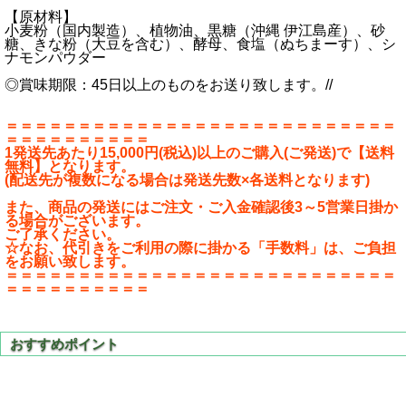
【原材料】
小麦粉（国内製造）、植物油、黒糖（沖縄 伊江島産）、砂
糖、きな粉（大豆を含む）、酵母、食塩（ぬちまーす）、シ
ナモンパウダー
◎賞味期限：45日以上のものをお送り致します。//
＝＝＝＝＝＝＝＝＝＝＝＝＝＝＝＝＝＝＝＝＝＝＝＝＝＝＝
＝＝＝＝＝＝＝＝＝＝
1発送先あたり15,000円(税込)以上のご購入(ご発送)で【送料
無料】となります。
(配送先が複数になる場合は発送先数×各送料となります)
また、商品の発送にはご注文・ご入金確認後3～5営業日掛か
る場合がございます。
ご了承ください。
☆なお、代引きをご利用の際に掛かる「手数料」は、ご負担
をお願い致します。
＝＝＝＝＝＝＝＝＝＝＝＝＝＝＝＝＝＝＝＝＝＝＝＝＝＝＝
＝＝＝＝＝＝＝＝＝＝