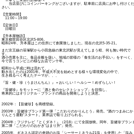
当店並びにコインパーキングがございますが、駐車前に店員にお申し付けく
さい。
【営業時間】
11:00～19:00
【定休日】
日曜日
【升本屋物語】
東京都世田谷区北沢5-806。
昭和24年、升本屋はこの住所にて創業致しました。現在の北沢5-35-21。
まだ京王線の笹塚駅から小田急線の東北沢駅が見えてしまう程、何も無い時代で
す。
酒小売業を主に、食品全般を扱い、地域の皆様の「食生活のお手伝い」をすべく
今で言うコンビニの様なお店でン十年。
昭和から平成に時は流れて、、、。
動き出したのは2001年。平成大不況を始めとする様々な環境変化の中で、
生き残るべく考えたテーマが、、、
『旨・健・珍（うまけんちん）』＝おいしい！ヘルシー！めずらしい！
『旨健珍』をモットーに「酒と食のセレクトショップ」を目指し、
将来的にはオリジナル・ブランドの商品を開発しようと決意。
2002年：【旨健珍】を商標登録。
2003年：旨健珍ブランド第一弾「こだわりのかりんとう」発売。“酒のつまみにか
りんとう運動”スタート。業界誌で取り上げられる。
2004年：フジテレビ『とくダネ！』（2/18）にて全国放映。同年、旨健珍ブラン
第二弾「こだわりのおかき“はまり升”」発売。
2005年、ギネスも認定の奇跡のお塩「シーサーミネラル21塩」を使用した「塩み