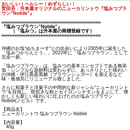
おいしい！ヘルシー！めずらしい！
世田谷：升本屋オリジナルのニューカリントウ『塩みつブラ
ウン"Nobile"』
======================================
『塩みつブラウン”Nobile"』
（「塩みつ」は升本屋の商標登録です）
======================================
沖縄のお塩“ぬちまーす“との出会いにより2005年に誕生した
「塩みつかりんとう」。2022年に「塩みつブラウン」として
完全一新。
「塩みつブラウン」は、塩みつの基本コンセプトである無添
加・シンプルな原材料は変わらずに、あっさりとした味わい
の沖縄・伊江島産黒糖（ブラウンシュガー）を加えるなど
味・食感共にリニューアル致しました。
さらに和菓子と洋菓子の中間的な新ジャンル”ニューカリント
ウ”を目指し、焙煎きな粉とセイロンシナモンをまぶして、懐
かしくも新しい味わいに仕上げたのが塩みつブラウン
Nobile(ノビル）です。
【商品名】
ニューカリントウ 塩みつブラウン Nobile
【内容量】
40g