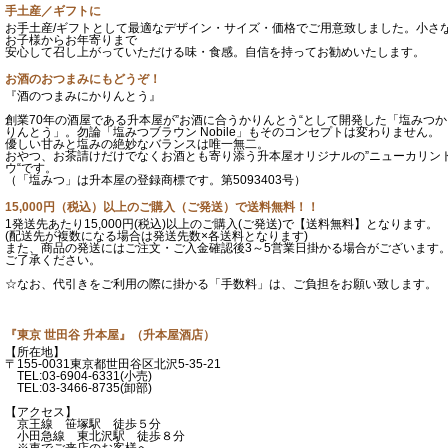
手土産／ギフトに
お手土産/ギフトとして最適なデザイン・サイズ・価格でご用意致しました。小さ
お子様からお年寄りまで
安心して召し上がっていただける味・食感。自信を持ってお勧めいたします。
お酒のおつまみにもどうぞ！
『酒のつまみにかりんとう』
創業70年の酒屋である升本屋が”お酒に合うかりんとう“として開発した「塩みつか
りんとう」。勿論「塩みつブラウン Nobile」もそのコンセプトは変わりません。
優しい甘みと塩みの絶妙なバランスは唯一無二。
おやつ、お茶請けだけでなくお酒とも寄り添う升本屋オリジナルの”ニューカリン
ウ“です。
（「塩みつ」は升本屋の登録商標です。第5093403号）
15,000円（税込）以上のご購入（ご発送）で送料無料！！
1発送先あたり15,000円(税込)以上のご購入(ご発送)で【送料無料】となります。
(配送先が複数になる場合は発送先数×各送料となります)
また、商品の発送にはご注文・ご入金確認後3～5営業日掛かる場合がございます
ご了承ください。
☆なお、代引きをご利用の際に掛かる「手数料」は、ご負担をお願い致します。
『東京 世田谷 升本屋』（升本屋酒店）
【所在地】
〒155-0031東京都世田谷区北沢5-35-21
TEL:03-6904-6331(小売)
TEL:03-3466-8735(卸部)
【アクセス】
京王線 笹塚駅 徒歩５分
小田急線 東北沢駅 徒歩８分
※車でご来店のお客様へ