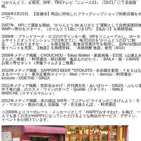
つかりんとう」を発売。同年、TBSテレビ『ニュース23』（10/11）にて全国放
映。
2006年2月22日、【旨健珍】商品に特化したフラッグシップショップ的新店舗を
ープン。
2007年、HPにて通販を開始。“かりんとう de ありがとう”運動として自然保護団
WWFへ寄付をスタート。（かりんとう1袋につき1円）【塩みつ】を商標登録。
2008年：ブランドマーク・ロゴのデザインを一新。HPをリニューアルし、ポータ
ルサイトとオンラインショップの2本立てに。毎月10日を“かりんとうの日”に制
定。「こわれてますが・・」を限定販売。飲食店営業許可を取得し、店内の試飲
食イベントを充実。【無題】を商標登録。「本格焼酎 無題」発売（9/10）
2008年メディア掲載：CHOUCHOU・Tokyo Walker・家庭画報・ESSE（山瀬ま
さんのご推薦）・料理通信・朝日新聞「逸品ものがたり」・BAILA・潮・J-WAVE
お取り寄せネット（伊藤ライムさまご推薦）
2010年メディア掲載：SAPPORO BEER ""OTOAJITO・永谷園生姜部・ＴＢＳは
まるマーケット・東京定番和スイーツ・Mart（マート）・dancyu・料理通信・
ecocolo・GOETHE・GINZA
2011年メディア掲載：世田谷みやげ・月刊酒文化・あいぼりー・GINZA・ぶらり
中下車の旅」のススメ・ワインのすべて・Qualite（クオリテ）・SMILE
MARCHE（スマイルマルシェ）
2012年メディア掲載：本の雑誌 349号・フジテレビ:ライオンのごきげんよう・モ
ノ・マガジン・散歩の達人 沿線版「ザ・京王線さんぽ」・料理通信
☆2008年よりコーポレート・メッセージとして「HAPPYおすそわけ」を掲げ、一
人でも多くの方がHAPPYになっていただけるような商品やサービス、デザイン、
イベントを心掛けています。