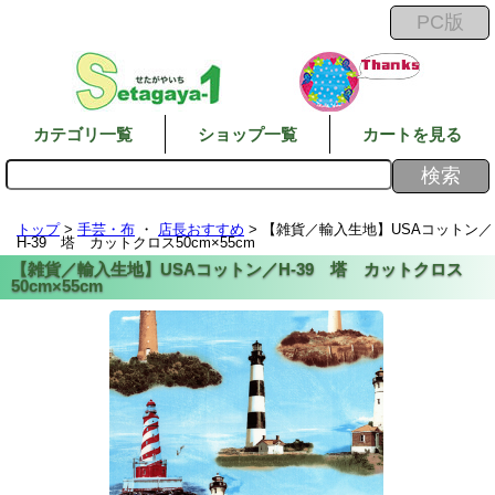
カテゴリ一覧
ショップ一覧
カートを見る
トップ
>
手芸・布
・
店長おすすめ
> 【雑貨／輸入生地】USAコットン／
H-39 塔 カットクロス50cm×55cm