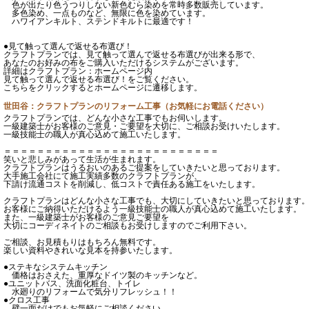
色が出たり色うつりしない新色むら染めを常時多数販売しています。
多色染め、一点ものなど、無限に色を染めています。
ハワイアンキルト、ステンドキルトに最適です！
●見て触って選んで返せる布選び！
クラフトプランでは、見て触って選んで返せる布選びが出来る形で、
あなたのお好みの布をご購入いただけるシステムがございます。
詳細はクラフトプラン：ホームページ内
見て触って選んで返せる布選び！をご覧ください。
こちらをクリックするとホームページに遷移します。
世田谷：クラフトプランのリフォーム工事（お気軽にお電話ください）
クラフトプランでは、どんな小さな工事でもお伺いします。
一級建築士がお客様のご意見・ご要望を大切に、ご相談お受けいたします。
一級技能士の職人が真心込めて施工いたします。
＝＝＝＝＝＝＝＝＝＝＝＝＝＝＝＝＝＝＝＝＝＝＝＝＝＝
笑いと悲しみがあって生活が生まれます。
クラフトプランはうるおいのあるご提案をしていきたいと思っております。
大手施工会社にて施工実績多数のクラフトプランが、
下請け流通コストを削減し、低コストで責任ある施工をいたします。
クラフトプランはどんな小さな工事でも、大切にしていきたいと思っております
お客様にご納得いただけるよう一級技能士の職人が真心込めて施工いたします。
また、一級建築士がお客様のご意見ご要望を
大切にコーディネイトのご相談もお受けしますのでご利用下さい。
ご相談、お見積もりはもちろん無料です。
楽しい資料やきれいな見本を持参いたします。
●ステキなシステムキッチン
価格はおさえた、重厚なドイツ製のキッチンなど。
●ユニットバス、洗面化粧台、トイレ
水廻りのリフォームで気分リフレッシュ！！
●クロス工事
壁一面だけでもお気軽にご相談ください。