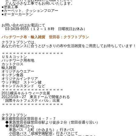
どんな小さな工事でもお伺いいたします。
●塗装工事
●カーペット、クッションフロアー
●オーダーカーテン
お問い合わせはお電話にて
03-3439-9555（１２～１８時 日曜祝日お休み）
パッチワーク布・輸入雑貨 世田谷：クラフトプラン
クラフトプランでは、
あなたのセンスに合うとびっきりの布や生活雑貨をご用意してお待ちしています
＝＝＝＝＝＝＝＝＝＝＝＝＝＝＝＝＝
ＵＳＡコットン
パッチワーク用布地
カットクロス
輸入雑貨
オリジナルウエアー
キッチン食器
オリジナルインテリア
ウッド時計 ストーン鍵
キャンドルスタンド など
＝＝＝＝＝＝＝＝＝＝＝＝＝＝＝＝＝
2011横浜キルトウィーク出展
2012/1/19～27 東京ドームで開催される
「国際キルトフェスティバル」出展
＝＝＝＝＝＝＝＝＝＝＝＝＝＝＝＝＝
クラフトプラン
東京都世田谷区世田谷４－７－７
◆東急世田谷線世田谷駅より徒歩２分（世田谷通り沿い）
◆渋谷駅南口から
東急バス『上町（かみまち）』行きバス
小田急バス『成城学園駅前』行きバスにて