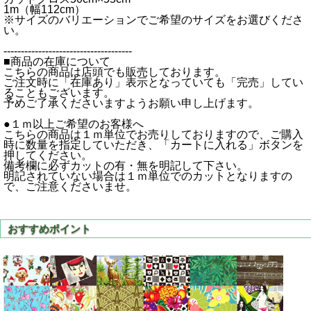
1m（幅112cm）
※サイズのバリエーションでご希望のサイズをお選びくださ
い。
-------------------------------------
■商品の在庫について
こちらの商品は店頭でも販売しております。
ご注文時に「在庫あり」表示となっていても「完売」してい
ることもございます。
予めご了承くださいますようお願い申し上げます。
●１ｍ以上ご希望のお客様へ
こちらの商品は１ｍ単位でお売りしておりますので、ご購入
時に数量を指定していただき、「カートに入れる」ボタンを
押してください。
備考欄に必ずカットの有・無を明記して下さい。
明記されていない場合は１ｍ単位でのカットとなりますの
で、ご注意くださいませ。