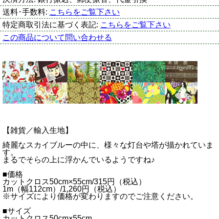
送料･手数料:
こちらをご覧下さい
特定商取引法に基づく表記:
こちらをご覧下さい
この商品について問い合わせる
【雑貨／輸入生地】
綺麗なスカイブルーの中に、様々な灯台や塔が描かれていま
す。
まるでそらの上に浮かんでいるようですね♪
■価格
カットクロス50cm×55cm/315円（税込）
1m（幅112cm）/1,260円（税込）
※サイズにより価格が変わりますのでご注意ください。
■サイズ
カットクロス50cm×55cm