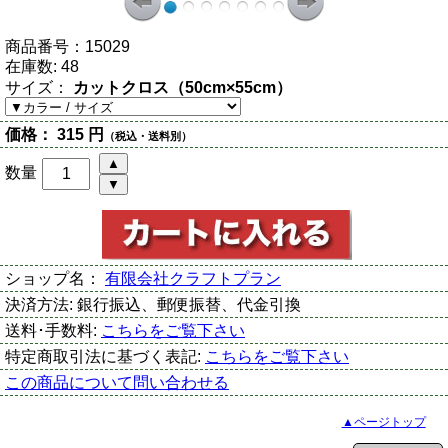
商品番号：
15029
在庫数:
48
サイズ：
カットクロス（50cm×55cm）
価格：
315 円
（税込・送料別）
数量
ショップ名：
有限会社クラフトプラン
決済方法:
銀行振込、郵便振替、代金引換
送料･手数料:
こちらをご覧下さい
特定商取引法に基づく表記:
こちらをご覧下さい
この商品について問い合わせる
▲ページトップ