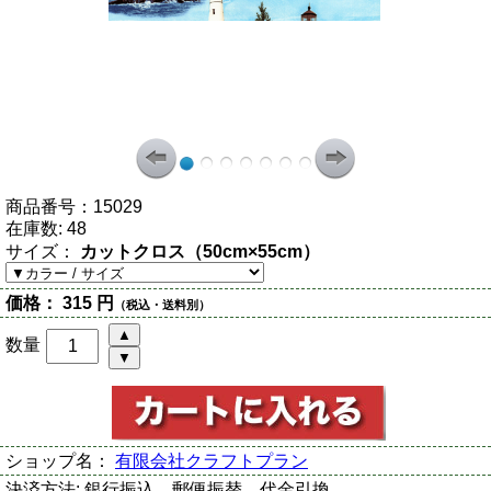
商品番号：
15029
在庫数:
48
サイズ：
カットクロス（50cm×55cm）
価格：
315 円
（税込・送料別）
数量
ショップ名：
有限会社クラフトプラン
決済方法:
銀行振込、郵便振替、代金引換