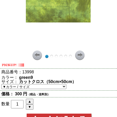
商品番号：
13998
カラー：
green9
サイズ：
カットクロス（50cm×50cm）
価格：
300 円
（税込・送料別）
数量