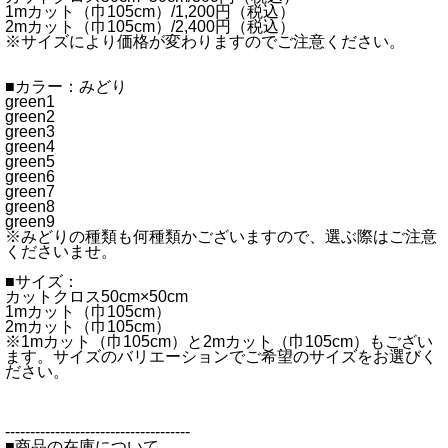
1mカット（巾105cm）/1,200円（税込）
2mカット（巾105cm）/2,400円（税込）
※サイズにより価格が変わりますのでご注意ください。
■カラー：みどり
green1
green2
green3
green4
green5
green6
green7
green8
green9
※みどりの種類も何種類かございますので、選ぶ際はご注意
くださいませ。
■サイズ：
カットクロス50cm×50cm
1mカット（巾105cm）
2mカット（巾105cm）
※1mカット（巾105cm）と2mカット（巾105cm）もござい
ます。サイズのバリエーションでご希望のサイズをお選びく
ださい。
-------------------------------------
■商品の在庫について