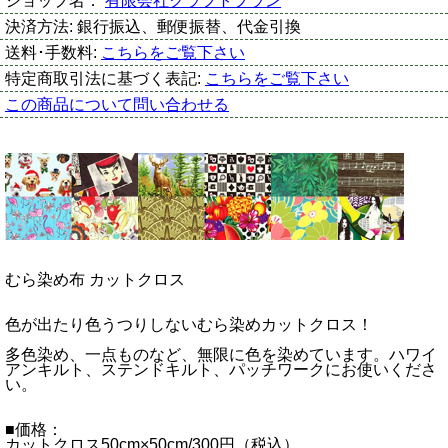
ショップ名：
有限会社クラフトプラン
決済方法:
銀行振込、郵便振替、代金引換
送料･手数料:
こちらをご覧下さい
特定商取引法に基づく表記:
こちらをご覧下さい
この商品について問い合わせる
むら染め布 カットクロス
色が出たり色うつりしないむら染めカットクロス！
多色染め、一点ものなど、無限に色を染めています。ハワイ
アンキルト、ステンドキルト、パッチワークにお使いくださ
い。
■価格：
カットクロス50cm×50cm/300円（税込）