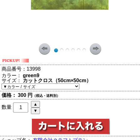
商品番号：
13998
カラー：
green9
サイズ：
カットクロス（50cm×50cm）
価格：
300 円
（税込・送料別）
数量