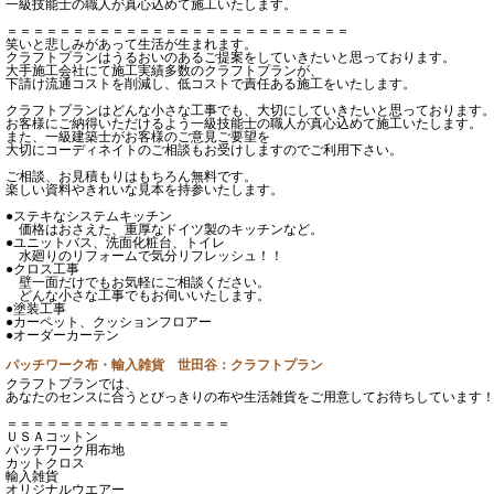
一級技能士の職人が真心込めて施工いたします。
＝＝＝＝＝＝＝＝＝＝＝＝＝＝＝＝＝＝＝＝＝＝＝＝＝＝
笑いと悲しみがあって生活が生まれます。
クラフトプランはうるおいのあるご提案をしていきたいと思っております。
大手施工会社にて施工実績多数のクラフトプランが、
下請け流通コストを削減し、低コストで責任ある施工をいたします。
クラフトプランはどんな小さな工事でも、大切にしていきたいと思っております
お客様にご納得いただけるよう一級技能士の職人が真心込めて施工いたします。
また、一級建築士がお客様のご意見ご要望を
大切にコーディネイトのご相談もお受けしますのでご利用下さい。
ご相談、お見積もりはもちろん無料です。
楽しい資料やきれいな見本を持参いたします。
●ステキなシステムキッチン
価格はおさえた、重厚なドイツ製のキッチンなど。
●ユニットバス、洗面化粧台、トイレ
水廻りのリフォームで気分リフレッシュ！！
●クロス工事
壁一面だけでもお気軽にご相談ください。
どんな小さな工事でもお伺いいたします。
●塗装工事
●カーペット、クッションフロアー
●オーダーカーテン
パッチワーク布・輸入雑貨 世田谷：クラフトプラン
クラフトプランでは、
あなたのセンスに合うとびっきりの布や生活雑貨をご用意してお待ちしています
＝＝＝＝＝＝＝＝＝＝＝＝＝＝＝＝＝
ＵＳＡコットン
パッチワーク用布地
カットクロス
輸入雑貨
オリジナルウエアー