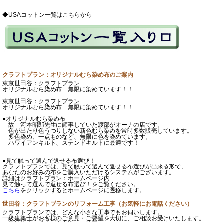
◆USAコットン一覧はこちらから
クラフトプラン：オリジナルむら染め布のご案内
東京世田谷：クラフトプラン
オリジナルむら染め布 無限に染めています！！
東京世田谷：クラフトプラン
オリジナルむら染め布 無限に染めています！！
●オリジナルむら染め布
故 河本昭郎先生に師事していた渡部がオーナの店です。
色が出たり色うつりしない新色むら染めを常時多数販売しています。
多色染め、一点ものなど、無限に色を染めています。
ハワイアンキルト、ステンドキルトに最適です！
●見て触って選んで返せる布選び！
クラフトプランでは、見て触って選んで返せる布選びが出来る形で、
あなたのお好みの布をご購入いただけるシステムがございます。
詳細はクラフトプラン：ホームページ内
見て触って選んで返せる布選び！をご覧ください。
こちら
をクリックするとホームページに遷移します。
世田谷：クラフトプランのリフォーム工事（お気軽にお電話ください）
クラフトプランでは、どんな小さな工事でもお伺いします。
一級建築士がお客様のご意見・ご要望を大切に、ご相談お受けいたします。