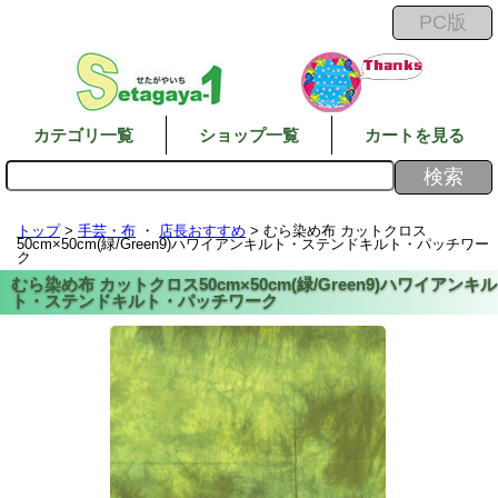
カテゴリ一覧
ショップ一覧
カートを見る
トップ
>
手芸・布
・
店長おすすめ
> むら染め布 カットクロス
50cm×50cm(緑/Green9)ハワイアンキルト・ステンドキルト・パッチワー
ク