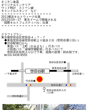
キッチン食器
オリジナルインテリア
ウッド時計 ストーン鍵
キャンドルスタンド など
＝＝＝＝＝＝＝＝＝＝＝＝＝＝＝＝＝
2011横浜キルトウィーク出展
2012/1/19～27 東京ドームで開催される
「国際キルトフェスティバル」出展
＝＝＝＝＝＝＝＝＝＝＝＝＝＝＝＝＝
クラフトプラン
東京都世田谷区世田谷４－７－７
◆東急世田谷線世田谷駅より徒歩２分（世田谷通り沿い）
◆渋谷駅南口から
東急バス『上町（かみまち）』行きバス
小田急バス『成城学園駅前』行きバスにて
世田谷区役所入り口で下車。道路の逆側：斜め前です。
tel:03-3439-9555